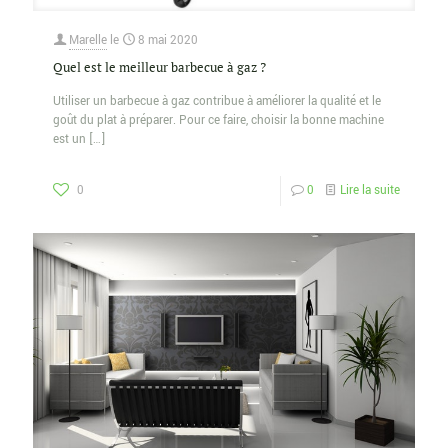
Marelle
le
8 mai 2020
Quel est le meilleur barbecue à gaz ?
Utiliser un barbecue à gaz contribue à améliorer la qualité et le
goût du plat à préparer. Pour ce faire, choisir la bonne machine
est un
[…]
0
0
Lire la suite