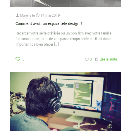
Marelle
le
14 mai 2019
Comment avoir un espace télé design ?
Regarder votre série préférée ou un bon film avec votre famille
fait sans doute partie de vos passe-temps préférés. Il est donc
important de bien placer
[…]
0
0
Lire la suite