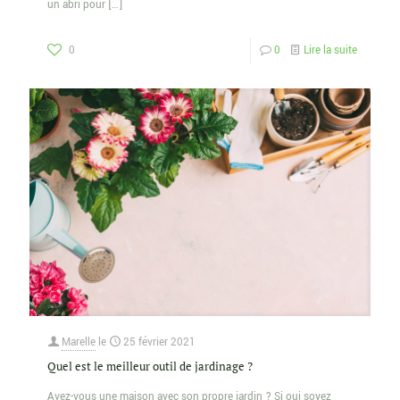
un abri pour
[…]
0
0
Lire la suite
Marelle
le
25 février 2021
Quel est le meilleur outil de jardinage ?
Avez-vous une maison avec son propre jardin ? Si oui soyez