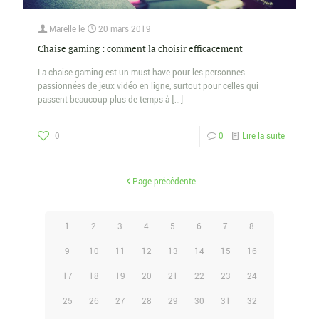
Marelle
le
20 mars 2019
Chaise gaming : comment la choisir efficacement
La chaise gaming est un must have pour les personnes
passionnées de jeux vidéo en ligne, surtout pour celles qui
passent beaucoup plus de temps à
[…]
0
0
Lire la suite
Page précédente
1
2
3
4
5
6
7
8
9
10
11
12
13
14
15
16
17
18
19
20
21
22
23
24
25
26
27
28
29
30
31
32