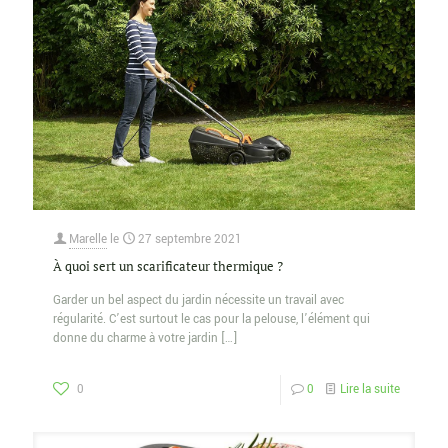
Marelle
le
27 septembre 2021
À quoi sert un scarificateur thermique ?
Garder un bel aspect du jardin nécessite un travail avec
régularité. C’est surtout le cas pour la pelouse, l’élément qui
donne du charme à votre jardin
[…]
0
0
Lire la suite