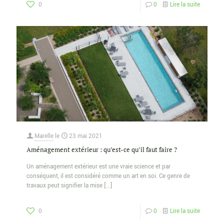
0
0
Lire la suite
Marelle
le
23 mai 2021
Aménagement extérieur : qu’est-ce qu’il faut faire ?
Un aménagement extérieur est une vraie science et par
conséquent, il est considéré comme un art en soi. Ce genre de
travaux peut signifier la mise
[…]
0
0
Lire la suite