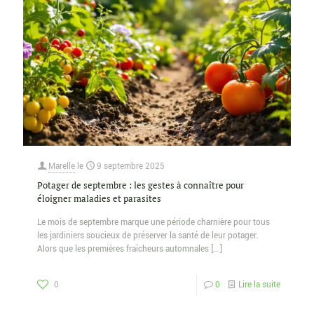
Marelle
le
9 septembre 2025
Potager de septembre : les gestes à connaître pour
éloigner maladies et parasites
Le mois de septembre marque une période charnière pour tous
les jardiniers soucieux de préserver la santé de leur potager.
Alors que les premières fraîcheurs automnales
[…]
0
0
Lire la suite