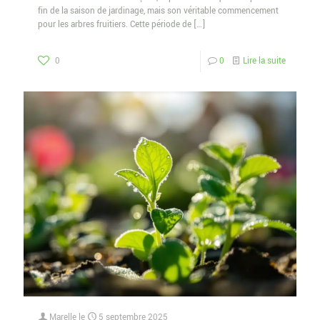
fin de la saison de jardinage, mais son véritable commencement
pour les arbres fruitiers. Cette période de
[…]
0
0
Lire la suite
Marelle
le
5 septembre 2025