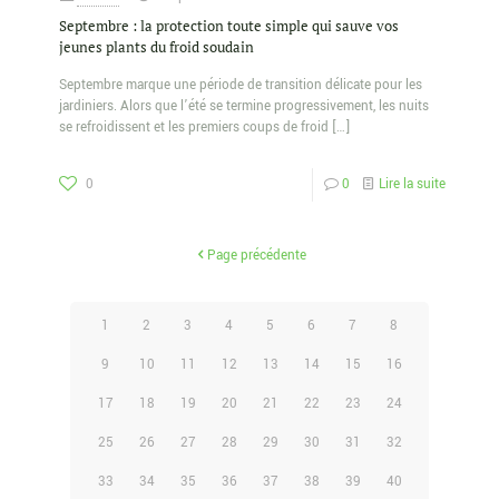
Septembre : la protection toute simple qui sauve vos
jeunes plants du froid soudain
Septembre marque une période de transition délicate pour les
jardiniers. Alors que l’été se termine progressivement, les nuits
se refroidissent et les premiers coups de froid
[…]
0
0
Lire la suite
Page précédente
1
2
3
4
5
6
7
8
9
10
11
12
13
14
15
16
17
18
19
20
21
22
23
24
25
26
27
28
29
30
31
32
33
34
35
36
37
38
39
40