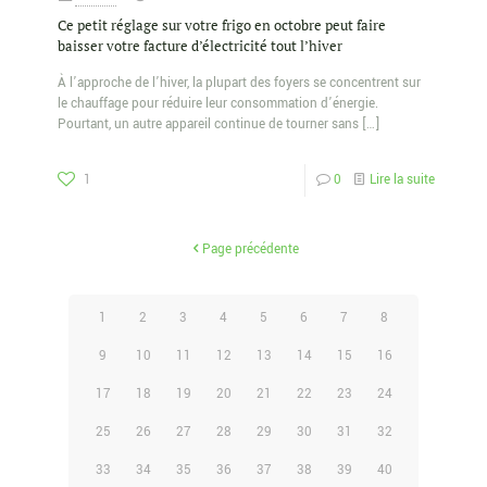
Ce petit réglage sur votre frigo en octobre peut faire
baisser votre facture d’électricité tout l’hiver
À l’approche de l’hiver, la plupart des foyers se concentrent sur
le chauffage pour réduire leur consommation d’énergie.
Pourtant, un autre appareil continue de tourner sans
[…]
1
0
Lire la suite
Page précédente
1
2
3
4
5
6
7
8
9
10
11
12
13
14
15
16
17
18
19
20
21
22
23
24
25
26
27
28
29
30
31
32
33
34
35
36
37
38
39
40