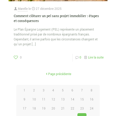
Marelle
le
27 décembre 2025
Comment clôturer un pel sans projet immobilier : étapes
et conséquences
Le Plan Épargne Logement (PEL) représente un placement
traditionnel prisé par de nombreux épargnants français.
Cependant, il arrive parfois que les circonstances changent et
qu’un projet
[…]
0
0
Lire la suite
Page précédente
1
2
3
4
5
6
7
8
9
10
11
12
13
14
15
16
17
18
19
20
21
22
23
24