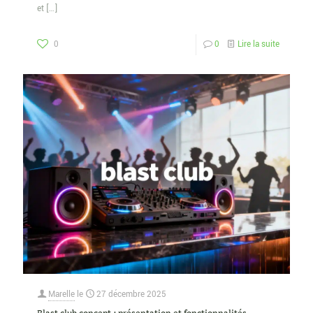
et
[…]
0
0
Lire la suite
Marelle
le
27 décembre 2025