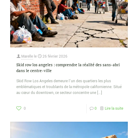
Marelle
le
26 février 2026
Skid row los angeles : comprendre la réalité des sans-abri
dans le centre-ville
Skid Row Los Angeles demeure l’un des quartiers les plus
emblématiques et troublants de la métropole californienne. Situé
au cœur du downtown, ce secteur concentre une
[…]
0
0
Lire la suite