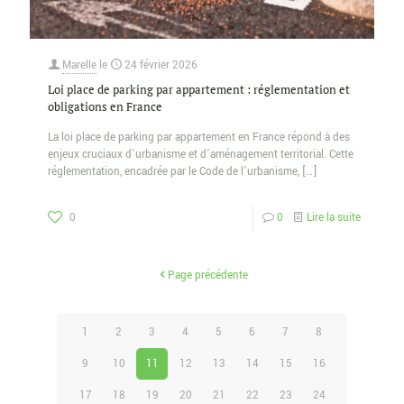
Marelle
le
24 février 2026
Loi place de parking par appartement : réglementation et
obligations en France
La loi place de parking par appartement en France répond à des
enjeux cruciaux d’urbanisme et d’aménagement territorial. Cette
réglementation, encadrée par le Code de l’urbanisme,
[…]
0
0
Lire la suite
Page précédente
1
2
3
4
5
6
7
8
9
10
11
12
13
14
15
16
17
18
19
20
21
22
23
24