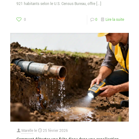
921 habitants selon le U.S. Census Bureau, offre
[…]
0
0
Lire la suite
Marelle
le
25 février 2026