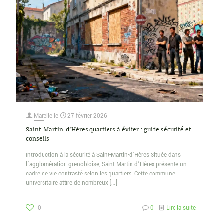
Marelle
le
27 février 2026
Saint-Martin-d’Hères quartiers à éviter : guide sécurité et
conseils
Introduction à la sécurité à Saint-Martin-d’Hères Située dans
l’agglomération grenobloise, Saint-Martin-d’Hères présente un
cadre de vie contrasté selon les quartiers. Cette commune
universitaire attire de nombreux
[…]
0
0
Lire la suite