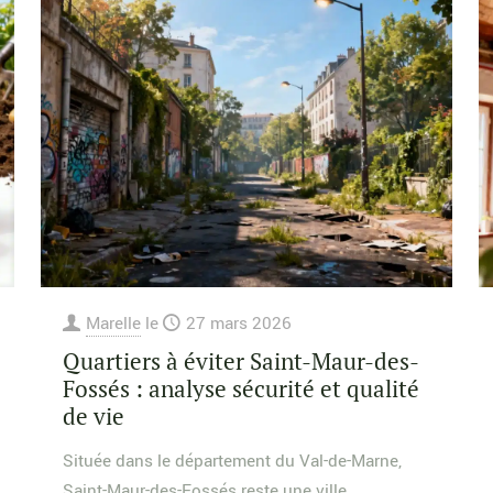
Marelle
le
27 mars 2026
Quartiers à éviter Saint-Maur-des-
Fossés : analyse sécurité et qualité
de vie
Située dans le département du Val-de-Marne,
Saint-Maur-des-Fossés reste une ville