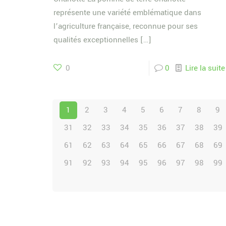
représente une variété emblématique dans
l’agriculture française, reconnue pour ses
qualités exceptionnelles
[…]
0
0
Lire la suite
1
2
3
4
5
6
7
8
9
31
32
33
34
35
36
37
38
39
61
62
63
64
65
66
67
68
69
91
92
93
94
95
96
97
98
99