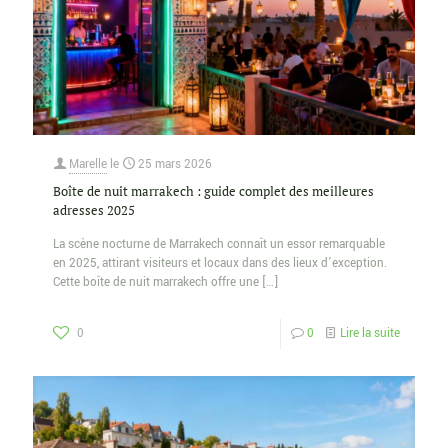
Marelle
le
25 mars 2026
Boîte de nuit marrakech : guide complet des meilleures
adresses 2025
La scène nocturne de Marrakech connaît un essor remarquable
en 2025, attirant visiteurs et locaux dans des lieux d’exception.
Cette boîte de nuit marrakech offre une
[…]
0
0
Lire la suite