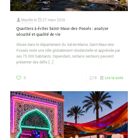
Marelle
le
27 mars 2026
Quartiers à éviter Saint-Maur-des-Fossés : analyse
sécurité et qualité de vie
Située dans le département du Val-de-Marne, Saint-Maur-des-
Fossés reste une ville globalement résidentielle et appréciée par
ses 75 000 habitants. Cependant, certains secteurs peuvent
présenter des défis
[…]
0
0
Lire la suite