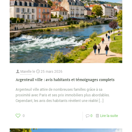
Marelle
le
25 mars 2026
Argenteuil ville : avis habitants et témoignages complets
Argenteuil ville attire de nombreuses familles grâce à sa
proximité avec Paris et ses prix immobiliers plus abordables.
Cependant, les avis des habitants révèlent une réalité
[…]
0
0
Lire la suite