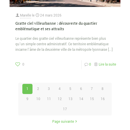
Marelle
le
24 mars 2026
Gratte ciel villeurbanne : découverte du quartier
emblématique et ses attraits
Le quartier des gratte ciel villeurbanne représente bien plus
qu’un simple centre administratif. Ce territoire emblématique
incarne l’âme de la deuxième ville de la métropole lyonnaise
[…]
0
0
Lire la suite
1
2
3
4
5
6
7
8
9
10
11
12
13
14
15
16
17
Page suivante