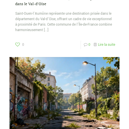
dans le Val-d’Oise
Saint-Ouen-l’Aumône représente une destination prisée dans le
département du Val-d’Oise, offrant un cadre de vie exceptionnel
à proximité de Paris. Cette commune de l’Île-de-France combine
harmonieusement
[…]
0
0
Lire la suite