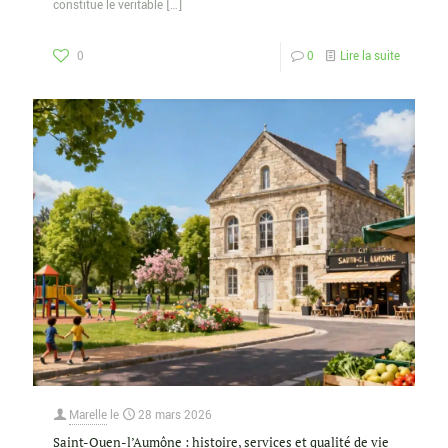
constitue le véritable
[…]
0
0
Lire la suite
Marelle
le
28 mars 2026
Saint-Ouen-l’Aumône : histoire, services et qualité de vie