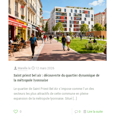
Marelle
le
12 mars 2026
Saint priest bel air : découverte du quartier dynamique de
la métropole lyonnaise
Le quartier de Saint Priest Bel Air s’impose comme l’un des
secteurs les plus attractifs de cette commune en pleine
expansion de la métropole lyonnaise. Situé
[…]
0
0
Lire la suite