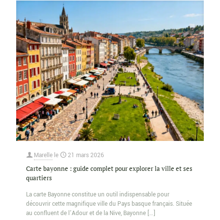
Marelle
le
21 mars 2026
Carte bayonne : guide complet pour explorer la ville et ses
quartiers
La carte Bayonne constitue un outil indispensable pour
découvrir cette magnifique ville du Pays basque français. Située
au confluent de l’Adour et de la Nive, Bayonne
[…]