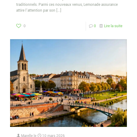
traditionnels. Parmi ces nouveaux venus, Lemonade assurance
attire l’attention par son
[…]
0
0
Lire la suite
Marelle
le
10 mars 2026