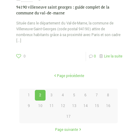
94190 villeneuve saint georges : guide complet de la
commune du val-de-marne
Située dans le département du Val-de-Marne, la commune de
Villeneuve-Saint-Georges (code postal 94190) attire de
nombreux habitants grâce à sa proximité avec Paris et son cadre
[…]
0
0
Lire la suite
Page précédente
1
2
3
4
5
6
7
8
9
10
11
12
13
14
15
16
17
Page suivante