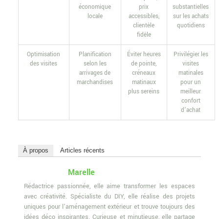
économique
prix
substantielles
locale
accessibles,
sur les achats
clientèle
quotidiens
fidèle
Optimisation
Planification
Éviter heures
Privilégier les
des visites
selon les
de pointe,
visites
arrivages de
créneaux
matinales
marchandises
matinaux
pour un
plus sereins
meilleur
confort
d’achat
À propos
Articles récents
Marelle
Rédactrice passionnée, elle aime transformer les espaces
avec créativité. Spécialiste du DIY, elle réalise des projets
uniques pour l'aménagement extérieur et trouve toujours des
idées déco inspirantes. Curieuse et minutieuse, elle partage