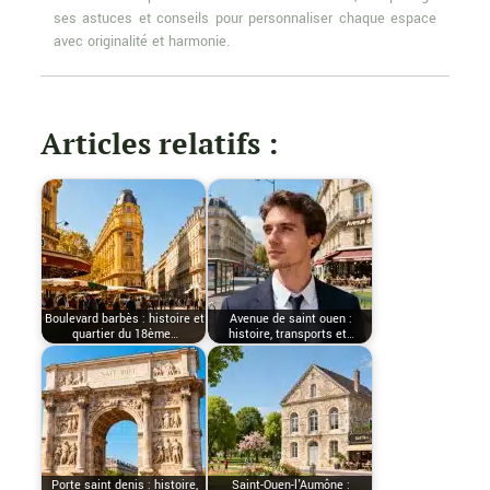
ses astuces et conseils pour personnaliser chaque espace
avec originalité et harmonie.
Articles relatifs :
Boulevard barbès : histoire et
Avenue de saint ouen :
quartier du 18ème…
histoire, transports et…
Porte saint denis : histoire,
Saint-Ouen-l'Aumône :