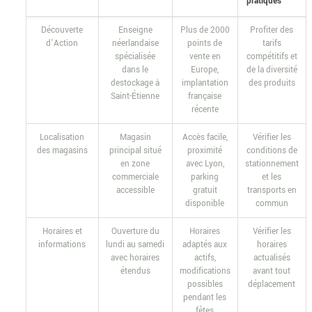
pratiques
Découverte
Enseigne
Plus de 2000
Profiter des
d’Action
néerlandaise
points de
tarifs
spécialisée
vente en
compétitifs et
dans le
Europe,
de la diversité
destockage à
implantation
des produits
Saint-Étienne
française
récente
Localisation
Magasin
Accès facile,
Vérifier les
des magasins
principal situé
proximité
conditions de
en zone
avec Lyon,
stationnement
commerciale
parking
et les
accessible
gratuit
transports en
disponible
commun
Horaires et
Ouverture du
Horaires
Vérifier les
informations
lundi au samedi
adaptés aux
horaires
avec horaires
actifs,
actualisés
étendus
modifications
avant tout
possibles
déplacement
pendant les
fêtes