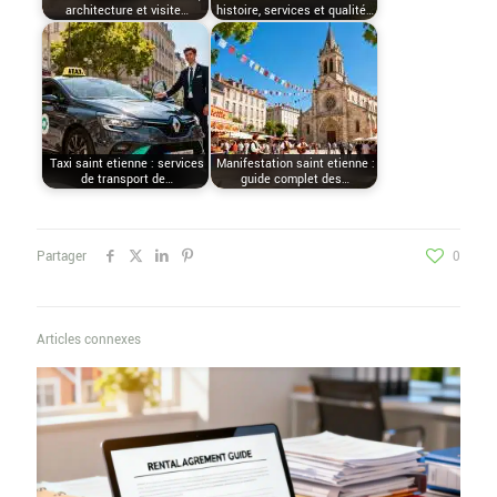
architecture et visite…
histoire, services et qualité…
Taxi saint etienne : services
Manifestation saint etienne :
de transport de…
guide complet des…
Partager
0
Articles connexes