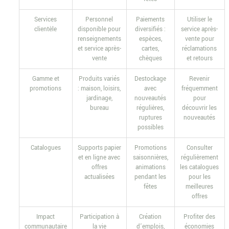
Services
Personnel
Paiements
Utiliser le
clientèle
disponible pour
diversifiés :
service après-
renseignements
espèces,
vente pour
et service après-
cartes,
réclamations
vente
chèques
et retours
Gamme et
Produits variés
Destockage
Revenir
promotions
: maison, loisirs,
avec
fréquemment
jardinage,
nouveautés
pour
bureau
régulières,
découvrir les
ruptures
nouveautés
possibles
Catalogues
Supports papier
Promotions
Consulter
et en ligne avec
saisonnières,
régulièrement
offres
animations
les catalogues
actualisées
pendant les
pour les
fêtes
meilleures
offres
Impact
Participation à
Création
Profiter des
communautaire
la vie
d’emplois,
économies