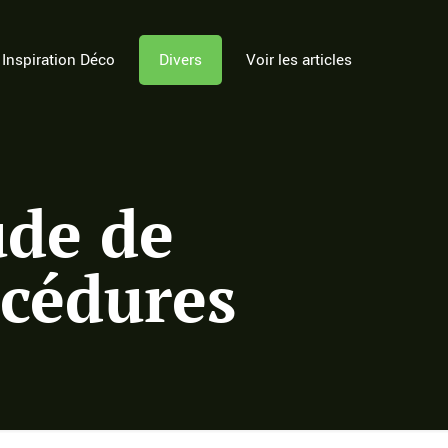
Inspiration Déco
Divers
Voir les articles
ude de
océdures