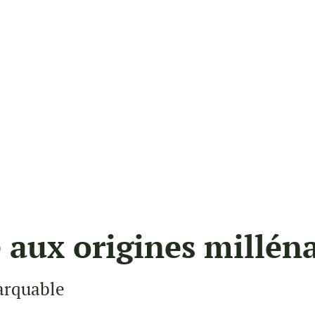
e aux origines millén
arquable