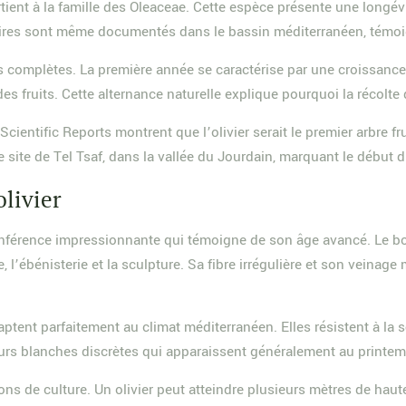
rtient à la famille des Oleaceae. Cette espèce présente une longé
aires sont même documentés dans le bassin méditerranéen, témoig
ées complètes. La première année se caractérise par une croissan
s fruits. Cette alternance naturelle explique pourquoi la récolte 
entific Reports montrent que l’olivier serait le premier arbre fr
 site de Tel Tsaf, dans la vallée du Jourdain, marquant le début d’
olivier
onférence impressionnante qui témoigne de son âge avancé. Le bois
, l’ébénisterie et la sculpture. Sa fibre irrégulière et son veinag
adaptent parfaitement au climat méditerranéen. Elles résistent à la 
fleurs blanches discrètes qui apparaissent généralement au printe
ions de culture. Un olivier peut atteindre plusieurs mètres de haute