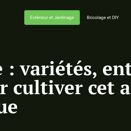
Extérieur et Jardinage
Bricolage et DIY
 : variétés, en
r cultiver cet 
ue