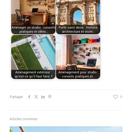
Aménager un studio : conseils
Porte saint denis : histoire,
pratiques et idées…
architecture et visite…
Aménagement extérieur :
Aménagement pour studio :
qu’est-ce qu’il faut faire ?
conseils pratiques et…
Partager
0
Articles connexes