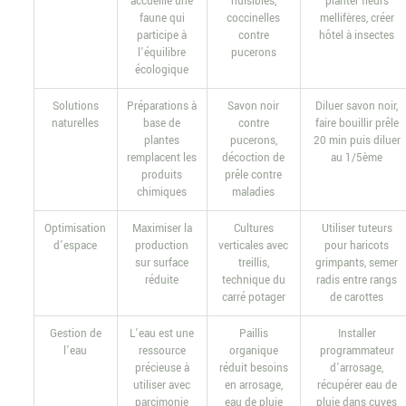
accueille une
nuisibles,
planter fleurs
faune qui
coccinelles
mellifères, créer
participe à
contre
hôtel à insectes
l’équilibre
pucerons
écologique
Solutions
Préparations à
Savon noir
Diluer savon noir,
naturelles
base de
contre
faire bouillir prêle
plantes
pucerons,
20 min puis diluer
remplacent les
décoction de
au 1/5ème
produits
prêle contre
chimiques
maladies
Optimisation
Maximiser la
Cultures
Utiliser tuteurs
d’espace
production
verticales avec
pour haricots
sur surface
treillis,
grimpants, semer
réduite
technique du
radis entre rangs
carré potager
de carottes
Gestion de
L’eau est une
Paillis
Installer
l’eau
ressource
organique
programmateur
précieuse à
réduit besoins
d’arrosage,
utiliser avec
en arrosage,
récupérer eau de
parcimonie
eau de pluie
pluie dans cuves