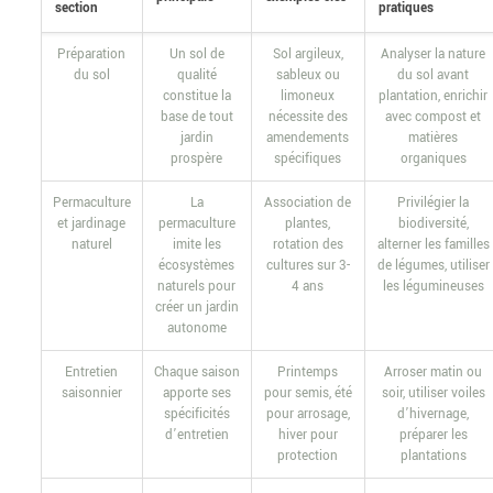
section
pratiques
Préparation
Un sol de
Sol argileux,
Analyser la nature
du sol
qualité
sableux ou
du sol avant
constitue la
limoneux
plantation, enrichir
base de tout
nécessite des
avec compost et
jardin
amendements
matières
prospère
spécifiques
organiques
Permaculture
La
Association de
Privilégier la
et jardinage
permaculture
plantes,
biodiversité,
naturel
imite les
rotation des
alterner les familles
écosystèmes
cultures sur 3-
de légumes, utiliser
naturels pour
4 ans
les légumineuses
créer un jardin
autonome
Entretien
Chaque saison
Printemps
Arroser matin ou
saisonnier
apporte ses
pour semis, été
soir, utiliser voiles
spécificités
pour arrosage,
d’hivernage,
d’entretien
hiver pour
préparer les
protection
plantations