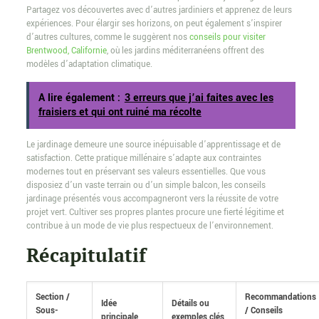
Partagez vos découvertes avec d’autres jardiniers et apprenez de leurs
expériences. Pour élargir ses horizons, on peut également s’inspirer
d’autres cultures, comme le suggèrent nos
conseils pour visiter
Brentwood, Californie
, où les jardins méditerranéens offrent des
modèles d’adaptation climatique.
A lire également :
3 erreurs que j’ai faites avec les
fraisiers et qui ont ruiné ma récolte
Le jardinage demeure une source inépuisable d’apprentissage et de
satisfaction. Cette pratique millénaire s’adapte aux contraintes
modernes tout en préservant ses valeurs essentielles. Que vous
disposiez d’un vaste terrain ou d’un simple balcon, les conseils
jardinage présentés vous accompagneront vers la réussite de votre
projet vert. Cultiver ses propres plantes procure une fierté légitime et
contribue à un mode de vie plus respectueux de l’environnement.
Récapitulatif
Section /
Recommandations
Idée
Détails ou
Sous-
/ Conseils
principale
exemples clés