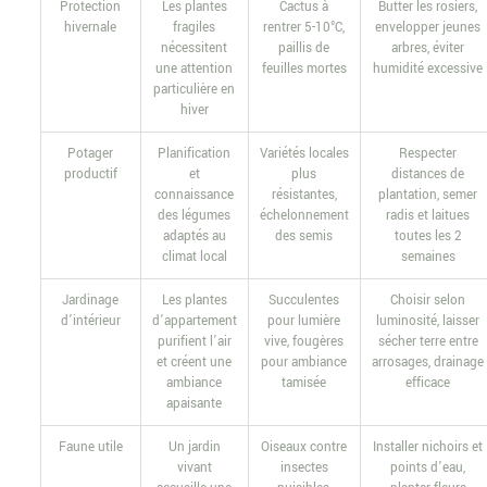
Protection
Les plantes
Cactus à
Butter les rosiers,
hivernale
fragiles
rentrer 5-10°C,
envelopper jeunes
nécessitent
paillis de
arbres, éviter
une attention
feuilles mortes
humidité excessive
particulière en
hiver
Potager
Planification
Variétés locales
Respecter
productif
et
plus
distances de
connaissance
résistantes,
plantation, semer
des légumes
échelonnement
radis et laitues
adaptés au
des semis
toutes les 2
climat local
semaines
Jardinage
Les plantes
Succulentes
Choisir selon
d’intérieur
d’appartement
pour lumière
luminosité, laisser
purifient l’air
vive, fougères
sécher terre entre
et créent une
pour ambiance
arrosages, drainage
ambiance
tamisée
efficace
apaisante
Faune utile
Un jardin
Oiseaux contre
Installer nichoirs et
vivant
insectes
points d’eau,