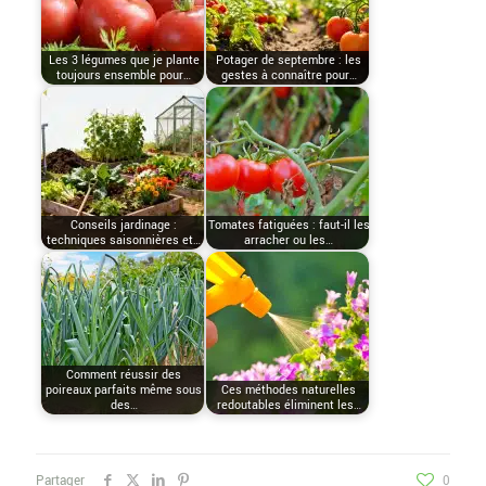
Les 3 légumes que je plante
Potager de septembre : les
toujours ensemble pour…
gestes à connaître pour…
Conseils jardinage :
Tomates fatiguées : faut-il les
techniques saisonnières et…
arracher ou les…
Comment réussir des
poireaux parfaits même sous
Ces méthodes naturelles
des…
redoutables éliminent les…
Partager
0