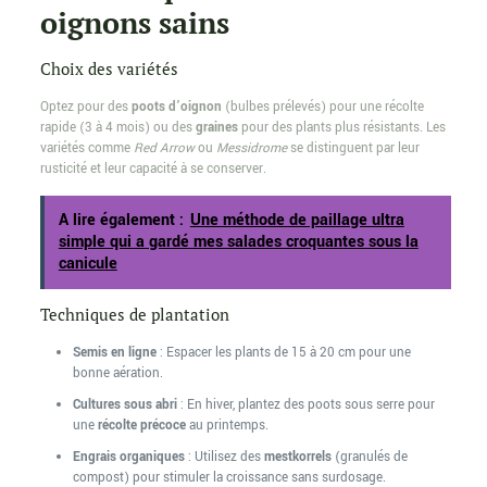
oignons sains
Choix des variétés
Optez pour des
poots d’oignon
(bulbes prélevés) pour une récolte
rapide (3 à 4 mois) ou des
graines
pour des plants plus résistants. Les
variétés comme
Red Arrow
ou
Messidrome
se distinguent par leur
rusticité et leur capacité à se conserver.
A lire également :
Une méthode de paillage ultra
simple qui a gardé mes salades croquantes sous la
canicule
Techniques de plantation
Semis en ligne
: Espacer les plants de 15 à 20 cm pour une
bonne aération.
Cultures sous abri
: En hiver, plantez des poots sous serre pour
une
récolte précoce
au printemps.
Engrais organiques
: Utilisez des
mestkorrels
(granulés de
compost) pour stimuler la croissance sans surdosage.