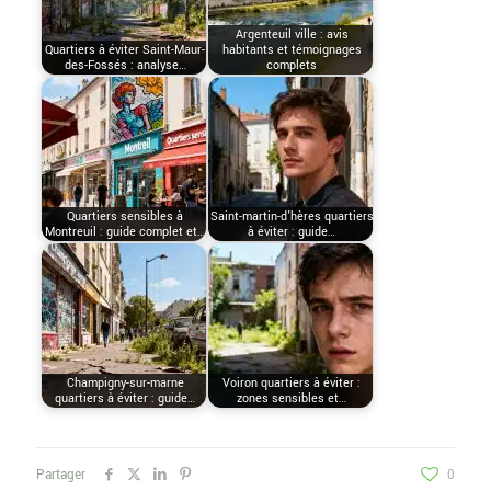
Argenteuil ville : avis
Quartiers à éviter Saint-Maur-
habitants et témoignages
des-Fossés : analyse…
complets
Quartiers sensibles à
Saint-martin-d'hères quartiers
Montreuil : guide complet et…
à éviter : guide…
Champigny-sur-marne
Voiron quartiers à éviter :
quartiers à éviter : guide…
zones sensibles et…
Partager
0