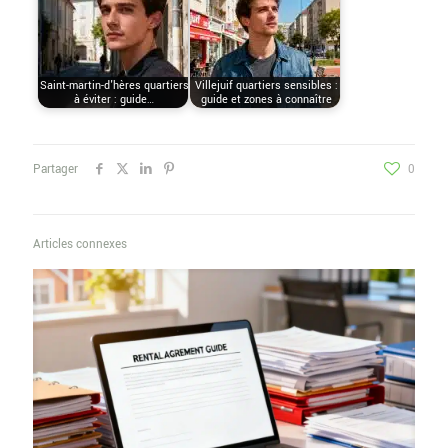
Saint-martin-d'hères quartiers
Villejuif quartiers sensibles :
à éviter : guide…
guide et zones à connaître
Partager
0
Articles connexes