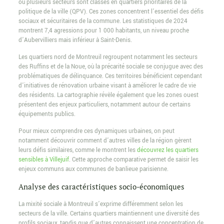
où plusieurs secteurs sont classés en quartiers prioritaires de la
politique de la ville (QPV). Ces zones concentrent l’essentiel des défis
sociaux et sécuritaires de la commune. Les statistiques de 2024
montrent 7,4 agressions pour 1 000 habitants, un niveau proche
d’Aubervilliers mais inférieur à Saint-Denis.
Les quartiers nord de Montreuil regroupent notamment les secteurs
des Ruffins et de la Noue, où la précarité sociale se conjugue avec des
problématiques de délinquance. Ces territoires bénéficient cependant
d’initiatives de rénovation urbaine visant à améliorer le cadre de vie
des résidents. La cartographie révèle également que les zones ouest
présentent des enjeux particuliers, notamment autour de certains
équipements publics.
Pour mieux comprendre ces dynamiques urbaines, on peut
notamment découvrir comment d’autres villes de la région gèrent
leurs défis similaires, comme le montrent les
découvrez les quartiers
sensibles à Villejuif
. Cette approche comparative permet de saisir les
enjeux communs aux communes de banlieue parisienne.
Analyse des caractéristiques socio-économiques
La mixité sociale à Montreuil s’exprime différemment selon les
secteurs de la ville. Certains quartiers maintiennent une diversité des
profils sociaux, tandis que d’autres connaissent une concentration de