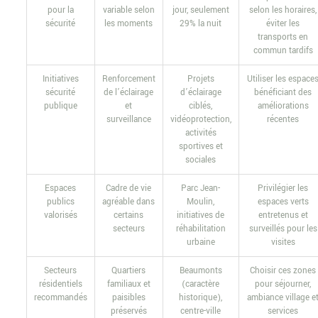
pour la
variable selon
jour, seulement
selon les horaires,
sécurité
les moments
29% la nuit
éviter les
transports en
commun tardifs
Initiatives
Renforcement
Projets
Utiliser les espace
sécurité
de l’éclairage
d’éclairage
bénéficiant des
publique
et
ciblés,
améliorations
surveillance
vidéoprotection,
récentes
activités
sportives et
sociales
Espaces
Cadre de vie
Parc Jean-
Privilégier les
publics
agréable dans
Moulin,
espaces verts
valorisés
certains
initiatives de
entretenus et
secteurs
réhabilitation
surveillés pour les
urbaine
visites
Secteurs
Quartiers
Beaumonts
Choisir ces zones
résidentiels
familiaux et
(caractère
pour séjourner,
recommandés
paisibles
historique),
ambiance village e
préservés
centre-ville
services