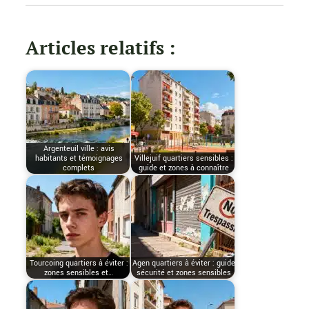
Articles relatifs :
Argenteuil ville : avis
habitants et témoignages
Villejuif quartiers sensibles :
complets
guide et zones à connaître
Tourcoing quartiers à éviter :
Agen quartiers à éviter : guide
zones sensibles et…
sécurité et zones sensibles