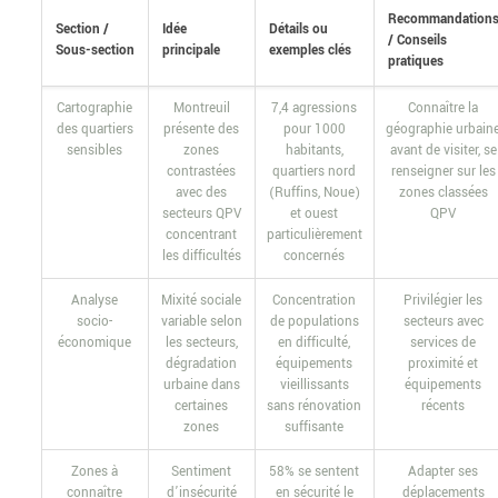
Recommandation
Section /
Idée
Détails ou
/ Conseils
Sous-section
principale
exemples clés
pratiques
Cartographie
Montreuil
7,4 agressions
Connaître la
des quartiers
présente des
pour 1000
géographie urbain
sensibles
zones
habitants,
avant de visiter, se
contrastées
quartiers nord
renseigner sur les
avec des
(Ruffins, Noue)
zones classées
secteurs QPV
et ouest
QPV
concentrant
particulièrement
les difficultés
concernés
Analyse
Mixité sociale
Concentration
Privilégier les
socio-
variable selon
de populations
secteurs avec
économique
les secteurs,
en difficulté,
services de
dégradation
équipements
proximité et
urbaine dans
vieillissants
équipements
certaines
sans rénovation
récents
zones
suffisante
Zones à
Sentiment
58% se sentent
Adapter ses
connaître
d’insécurité
en sécurité le
déplacements