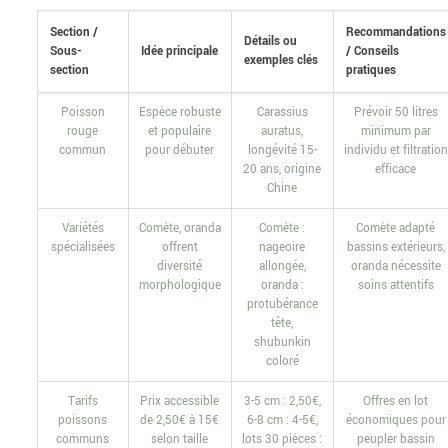
Section /
Recommandations
Détails ou
Sous-
Idée principale
/ Conseils
exemples clés
section
pratiques
Poisson
Espèce robuste
Carassius
Prévoir 50 litres
rouge
et populaire
auratus,
minimum par
commun
pour débuter
longévité 15-
individu et filtration
20 ans, origine
efficace
Chine
Variétés
Comète, oranda
Comète :
Comète adapté
spécialisées
offrent
nageoire
bassins extérieurs,
diversité
allongée,
oranda nécessite
morphologique
oranda :
soins attentifs
protubérance
tête,
shubunkin
coloré
Tarifs
Prix accessible
3-5 cm : 2,50€,
Offres en lot
poissons
de 2,50€ à 15€
6-8 cm : 4-5€,
économiques pour
communs
selon taille
lots 30 pièces :
peupler bassin