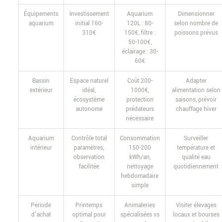
Équipements
Investissement
Aquarium
Dimensionner
aquarium
initial 160-
120L : 80-
selon nombre de
310€
150€, filtre :
poissons prévus
50-100€,
éclairage : 30-
60€
Bassin
Espace naturel
Coût 200-
Adapter
extérieur
idéal,
1000€,
alimentation selon
écosystème
protection
saisons, prévoir
autonome
prédateurs
chauffage hiver
nécessaire
Aquarium
Contrôle total
Consommation
Surveiller
intérieur
paramètres,
150-200
température et
observation
kWh/an,
qualité eau
facilitée
nettoyage
quotidiennement
hebdomadaire
simple
Période
Printemps
Animaleries
Visiter élevages
d’achat
optimal pour
spécialisées vs
locaux et bourses