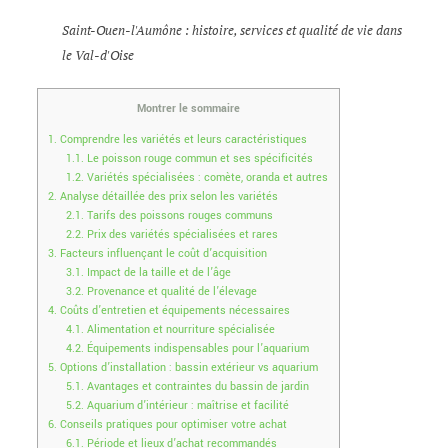
Saint-Ouen-l'Aumône : histoire, services et qualité de vie dans
le Val-d'Oise
Montrer le sommaire
1.
Comprendre les variétés et leurs caractéristiques
1.1.
Le poisson rouge commun et ses spécificités
1.2.
Variétés spécialisées : comète, oranda et autres
2.
Analyse détaillée des prix selon les variétés
2.1.
Tarifs des poissons rouges communs
2.2.
Prix des variétés spécialisées et rares
3.
Facteurs influençant le coût d’acquisition
3.1.
Impact de la taille et de l’âge
3.2.
Provenance et qualité de l’élevage
4.
Coûts d’entretien et équipements nécessaires
4.1.
Alimentation et nourriture spécialisée
4.2.
Équipements indispensables pour l’aquarium
5.
Options d’installation : bassin extérieur vs aquarium
5.1.
Avantages et contraintes du bassin de jardin
5.2.
Aquarium d’intérieur : maîtrise et facilité
6.
Conseils pratiques pour optimiser votre achat
6.1.
Période et lieux d’achat recommandés