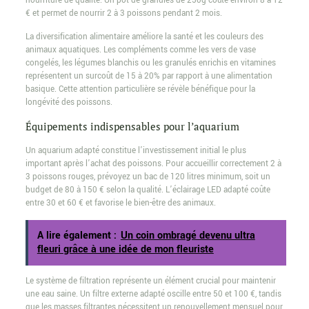
nourriture de qualité. Un pot de granulés de 250g coûte environ 8 à 12
€ et permet de nourrir 2 à 3 poissons pendant 2 mois.
La diversification alimentaire améliore la santé et les couleurs des
animaux aquatiques. Les compléments comme les vers de vase
congelés, les légumes blanchis ou les granulés enrichis en vitamines
représentent un surcoût de 15 à 20% par rapport à une alimentation
basique. Cette attention particulière se révèle bénéfique pour la
longévité des poissons.
Équipements indispensables pour l’aquarium
Un aquarium adapté constitue l’investissement initial le plus
important après l’achat des poissons. Pour accueillir correctement 2 à
3 poissons rouges, prévoyez un bac de 120 litres minimum, soit un
budget de 80 à 150 € selon la qualité. L’éclairage LED adapté coûte
entre 30 et 60 € et favorise le bien-être des animaux.
A lire également :
Un coin ombragé devenu ultra
fleuri grâce à une idée de mon fleuriste
Le système de filtration représente un élément crucial pour maintenir
une eau saine. Un filtre externe adapté oscille entre 50 et 100 €, tandis
que les masses filtrantes nécessitent un renouvellement mensuel pour