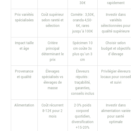
30€
rapidement
Prix variétés
Coût supérieur
Comète : 3,50€,
Investir dans
spécialisées
selon rareté et
oranda 4,50-
variétés
sélection
6€, rares
sélectionnées pour
jusqu’à 100€
qualité supérieure
Impact taille
Critère
Spécimen 10
Choisir selon
et âge
principal
cm coûte 3x
budget et objectifs
déterminant le
plus qu’un 3
d’élevage
prix
cm
Provenance
Élevages
Éleveurs
Privilégier éleveurs
et qualité
spécialisés vs
réputés :
locaux pour conseil
élevages de
traçabilité,
et suivi
masse
garanties,
conseils inclus
Alimentation
Coût récurrent
2-3% poids
Investir dans
8-12€ pour 2
corporel
alimentation variée
mois
quotidien,
pour santé
diversification
optimale
+15-20%