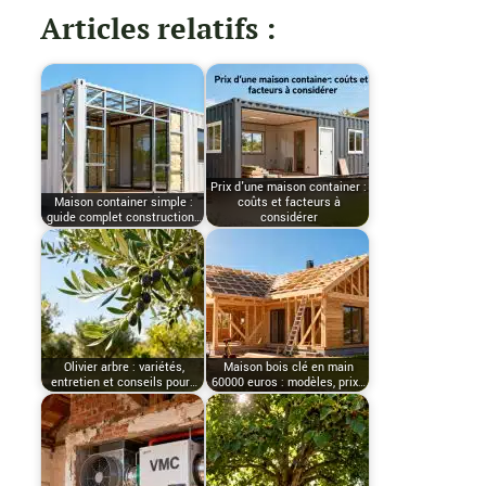
Articles relatifs :
Prix d'une maison container :
Maison container simple :
coûts et facteurs à
guide complet construction…
considérer
Olivier arbre : variétés,
Maison bois clé en main
entretien et conseils pour…
60000 euros : modèles, prix…