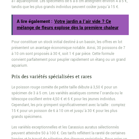
à l’aquariophilie. Les spécimens de 6 à 8 cm atteignent environ 4 à 5 €,
tandis que les plus grands individus peuvent coûter jusqu’à 15 €.
A lire également :
Votre jardin a l’air vide ? Ce
mélange de fleurs explose dès la première chaleur
Pour constituer un stock initial destiné à un bassin, les offres en lot
présentent un avantage économique notable. Ainsi, 30 poissons de 7
à 10 cm sont proposés à 30 €, soit 1 € par pièce. Cette formule
convient parfaitement pour peupler rapidement un étang ou un grand
aquarium.
Prix des variétés spécialisées et rares
Le poisson rouge comète de petite taille débute à 3,50 € pour un
spécimen de 3 à 5 cm. Les variétés asiatiques comme l’oranda ou le
télescope oscillent entre 4,50 € et 6 € pour les jeunes individus.
Cependant, les prix grimpent significativement avec la taille : comptez
15 € pour un poisson de 6 à 10 cm et jusqu’à 30 € pour les plus
grands spécimens.
Les variétés exceptionnelles et les Carassius auratus sélectionnés
peuvent atteindre 50 à 100 €. Ces tarifs reflètent la rareté de certaines