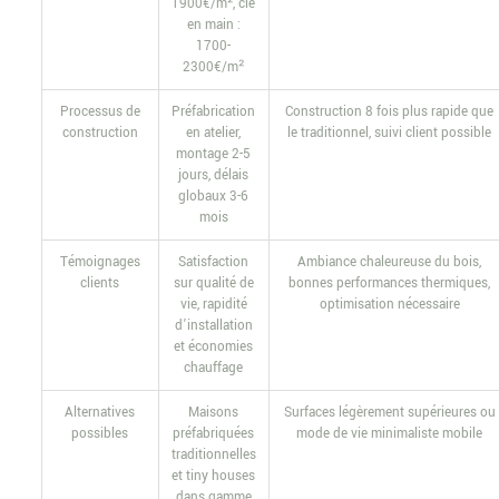
1900€/m², clé
en main :
1700-
2300€/m²
Processus de
Préfabrication
Construction 8 fois plus rapide que
construction
en atelier,
le traditionnel, suivi client possible
montage 2-5
jours, délais
globaux 3-6
mois
Témoignages
Satisfaction
Ambiance chaleureuse du bois,
clients
sur qualité de
bonnes performances thermiques,
vie, rapidité
optimisation nécessaire
d’installation
et économies
chauffage
Alternatives
Maisons
Surfaces légèrement supérieures ou
possibles
préfabriquées
mode de vie minimaliste mobile
traditionnelles
et tiny houses
dans gamme