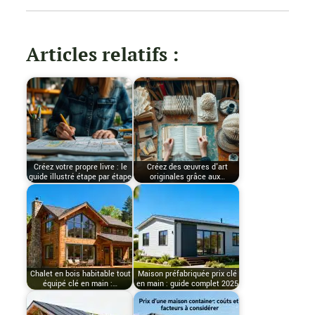
Articles relatifs :
Créez votre propre livre : le
Créez des œuvres d'art
guide illustré étape par étape
originales grâce aux…
Chalet en bois habitable tout
Maison préfabriquée prix clé
équipé clé en main :…
en main : guide complet 2025