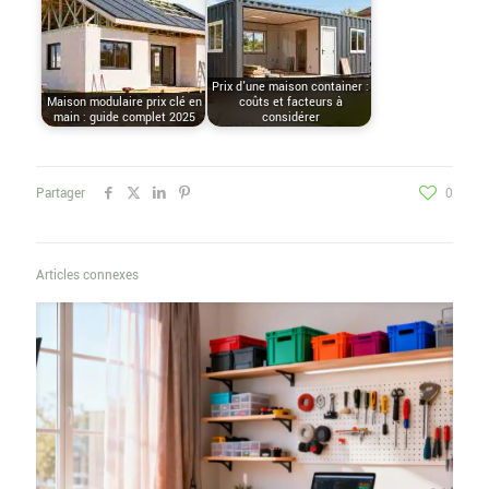
Prix d'une maison container :
Maison modulaire prix clé en
coûts et facteurs à
main : guide complet 2025
considérer
Partager
0
Articles connexes