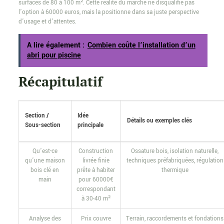
surfaces de 80 à 100 m². Cette réalité du marché ne disqualifie pas
l’option à 60000 euros, mais la positionne dans sa juste perspective
d’usage et d’attentes.
A lire également :
Combien coûte l’installation d’un
abri pour piscine
Récapitulatif
Section /
Idée
Détails ou exemples clés
Sous-section
principale
Qu’est-ce
Construction
Ossature bois, isolation naturelle,
qu’une maison
livrée finie
techniques préfabriquées, régulation
bois clé en
prête à habiter
thermique
main
pour 60000€
correspondant
à 30-40 m²
Analyse des
Prix couvre
Terrain, raccordements et fondations