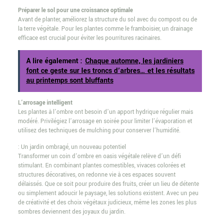
Préparer le sol pour une croissance optimale
Avant de planter, améliorez la structure du sol avec du compost ou de
la terre végétale. Pour les plantes comme le framboisier, un drainage
efficace est crucial pour éviter les pourritures racinaires.
A lire également :
Chaque automne, les jardiniers
font ce geste sur les troncs d’arbres… et les résultats
au printemps sont bluffants
L’arrosage intelligent
Les plantes à l’ombre ont besoin d’un apport hydrique régulier mais
modéré. Privilégiez l’arrosage en soirée pour limiter l’évaporation et
utilisez des techniques de mulching pour conserver l’humidité.
: Un jardin ombragé, un nouveau potentiel
Transformer un coin d’ombre en oasis végétale relève d’un défi
stimulant. En combinant plantes comestibles, vivaces colorées et
structures décoratives, on redonne vie à ces espaces souvent
délaissés. Que ce soit pour produire des fruits, créer un lieu de détente
ou simplement adoucir le paysage, les solutions existent. Avec un peu
de créativité et des choix végétaux judicieux, même les zones les plus
sombres deviennent des joyaux du jardin.