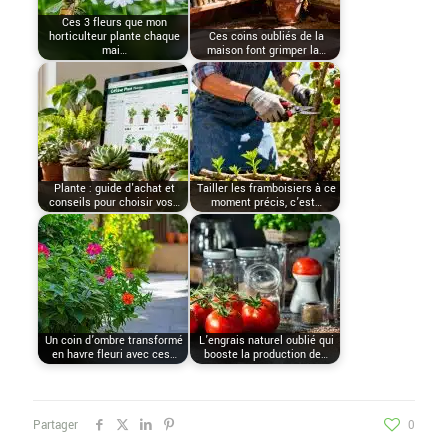
Ces 3 fleurs que mon
horticulteur plante chaque
Ces coins oubliés de la
mai…
maison font grimper la…
Plante : guide d'achat et
Tailler les framboisiers à ce
conseils pour choisir vos…
moment précis, c’est…
Un coin d’ombre transformé
L’engrais naturel oublié qui
en havre fleuri avec ces…
booste la production de…
Partager
0