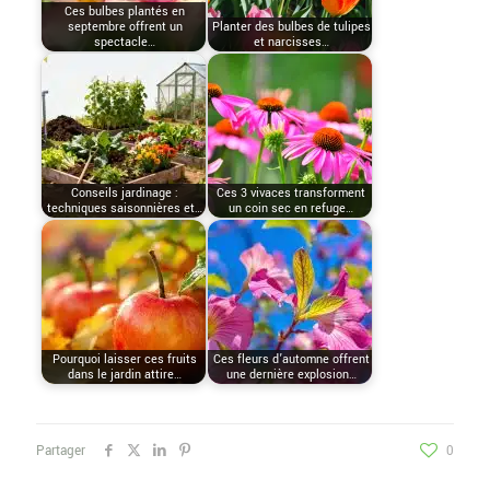
Ces bulbes plantés en
septembre offrent un
Planter des bulbes de tulipes
spectacle…
et narcisses…
Conseils jardinage :
Ces 3 vivaces transforment
techniques saisonnières et…
un coin sec en refuge…
Pourquoi laisser ces fruits
Ces fleurs d’automne offrent
dans le jardin attire…
une dernière explosion…
Partager
0