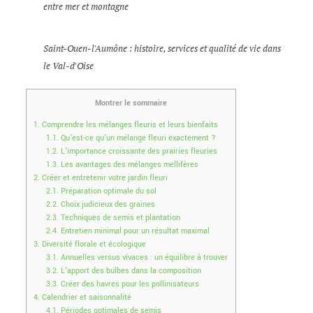
entre mer et montagne
Saint-Ouen-l'Aumône : histoire, services et qualité de vie dans
le Val-d'Oise
Montrer le sommaire
1.
Comprendre les mélanges fleuris et leurs bienfaits
1.1.
Qu’est-ce qu’un mélange fleuri exactement ?
1.2.
L’importance croissante des prairies fleuries
1.3.
Les avantages des mélanges mellifères
2.
Créer et entretenir votre jardin fleuri
2.1.
Préparation optimale du sol
2.2.
Choix judicieux des graines
2.3.
Techniques de semis et plantation
2.4.
Entretien minimal pour un résultat maximal
3.
Diversité florale et écologique
3.1.
Annuelles versus vivaces : un équilibre à trouver
3.2.
L’apport des bulbes dans la composition
3.3.
Créer des havres pour les pollinisateurs
4.
Calendrier et saisonnalité
4.1.
Périodes optimales de semis