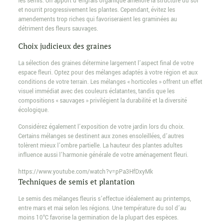
les semis. Un apport d’engrais organique améliore la structure du sol
et nourrit progressivement les plantes. Cependant, évitez les
amendements trop riches qui favoriseraient les graminées au
détriment des fleurs sauvages.
Choix judicieux des graines
La sélection des graines détermine largement l’aspect final de votre
espace fleuri. Optez pour des mélanges adaptés à votre région et aux
conditions de votre terrain. Les mélanges « horticoles » offrent un effet
visuel immédiat avec des couleurs éclatantes, tandis que les
compositions « sauvages » privilégient la durabilité et la diversité
écologique.
Considérez également l’exposition de votre jardin lors du choix.
Certains mélanges se destinent aux zones ensoleillées, d’autres
tolèrent mieux l’ombre partielle. La hauteur des plantes adultes
influence aussi l’harmonie générale de votre aménagement fleuri.
https://www.youtube.com/watch?v=pPa3HfDxyMk
Techniques de semis et plantation
Le semis des mélanges fleuris s’effectue idéalement au printemps,
entre mars et mai selon les régions. Une température du sol d’au
moins 10°C favorise la germination de la plupart des espèces.