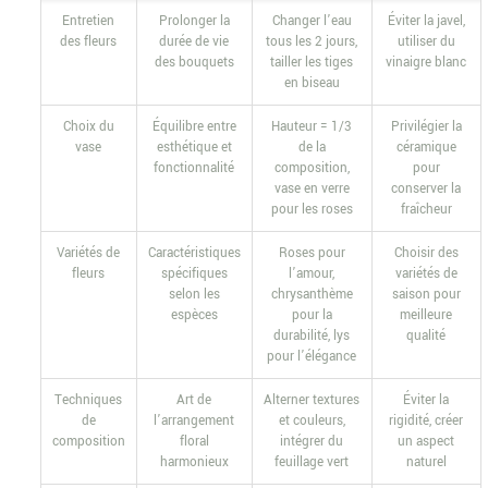
Entretien
Prolonger la
Changer l’eau
Éviter la javel,
des fleurs
durée de vie
tous les 2 jours,
utiliser du
des bouquets
tailler les tiges
vinaigre blanc
en biseau
Choix du
Équilibre entre
Hauteur = 1/3
Privilégier la
vase
esthétique et
de la
céramique
fonctionnalité
composition,
pour
vase en verre
conserver la
pour les roses
fraîcheur
Variétés de
Caractéristiques
Roses pour
Choisir des
fleurs
spécifiques
l’amour,
variétés de
selon les
chrysanthème
saison pour
espèces
pour la
meilleure
durabilité, lys
qualité
pour l’élégance
Techniques
Art de
Alterner textures
Éviter la
de
l’arrangement
et couleurs,
rigidité, créer
composition
floral
intégrer du
un aspect
harmonieux
feuillage vert
naturel