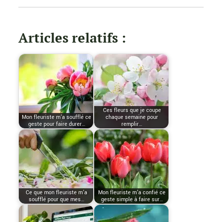
Articles relatifs :
Ces fleurs que je coupe
Mon fleuriste m’a soufflé ce
chaque semaine pour
geste pour faire durer…
remplir…
Ce que mon fleuriste m’a
Mon fleuriste m’a confié ce
soufflé pour que mes…
geste simple à faire sur…