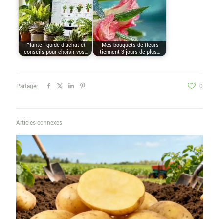
Plante : guide d'achat et
Mes bouquets de fleurs
conseils pour choisir vos…
tiennent 3 jours de plus…
Partager
0
Articles connexes