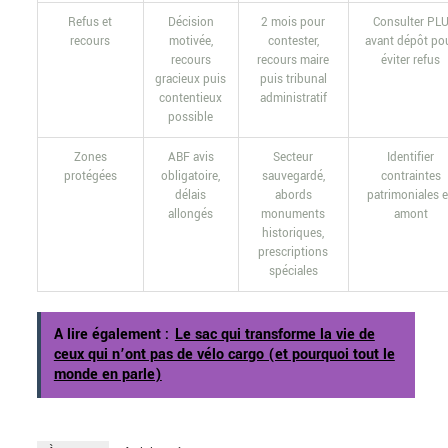
Refus et
Décision
2 mois pour
Consulter PL
recours
motivée,
contester,
avant dépôt po
recours
recours maire
éviter refus
gracieux puis
puis tribunal
contentieux
administratif
possible
Zones
ABF avis
Secteur
Identifier
protégées
obligatoire,
sauvegardé,
contraintes
délais
abords
patrimoniales 
allongés
monuments
amont
historiques,
prescriptions
spéciales
A lire également :
Le sac qui transforme la vie de
ceux qui n’ont pas de vélo cargo (et pourquoi tout le
monde en parle)