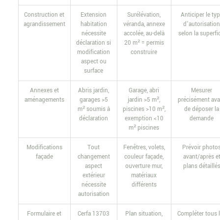
Construction et
Extension
Surélévation,
Anticiper le ty
agrandissement
habitation
véranda, annexe
d’autorisatio
nécessite
accolée, au-delà
selon la superfi
déclaration si
20 m² = permis
modification
construire
aspect ou
surface
Annexes et
Abris jardin,
Garage, abri
Mesurer
aménagements
garages >5
jardin >5 m²,
précisément ava
m² soumis à
piscines >10 m²,
de déposer la
déclaration
exemption <10
demande
m² piscines
Modifications
Tout
Fenêtres, volets,
Prévoir photo
façade
changement
couleur façade,
avant/après e
aspect
ouverture mur,
plans détaillé
extérieur
matériaux
nécessite
différents
autorisation
Formulaire et
Cerfa 13703
Plan situation,
Compléter tous 