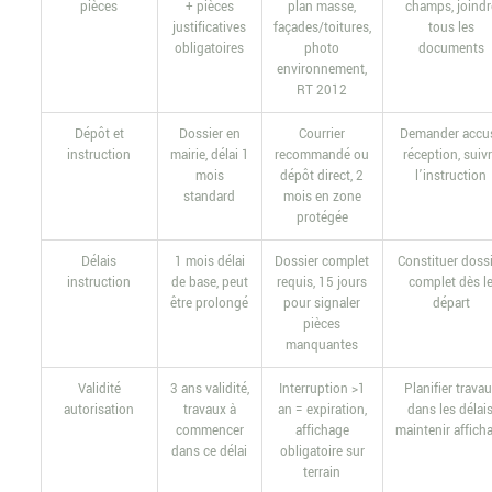
pièces
+ pièces
plan masse,
champs, joindr
justificatives
façades/toitures,
tous les
obligatoires
photo
documents
environnement,
RT 2012
Dépôt et
Dossier en
Courrier
Demander accu
instruction
mairie, délai 1
recommandé ou
réception, suiv
mois
dépôt direct, 2
l’instruction
standard
mois en zone
protégée
Délais
1 mois délai
Dossier complet
Constituer doss
instruction
de base, peut
requis, 15 jours
complet dès l
être prolongé
pour signaler
départ
pièces
manquantes
Validité
3 ans validité,
Interruption >1
Planifier trava
autorisation
travaux à
an = expiration,
dans les délais
commencer
affichage
maintenir affich
dans ce délai
obligatoire sur
terrain