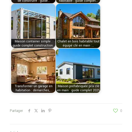
de construire : guide…
habitable : guide complet…
Maison container simple :
Chalet en bois habitable tout
guide complet construction…
équipé clé en main :…
Transformer un garage en
Maison préfabriquée prix clé
habitation : démarches,…
en main : guide complet 2025
Partager
0