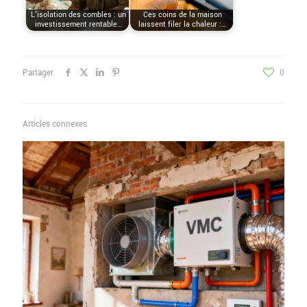
L'isolation des combles : un
Ces coins de la maison
investissement rentable…
laissent filer la chaleur :…
Partager
0
Articles connexes