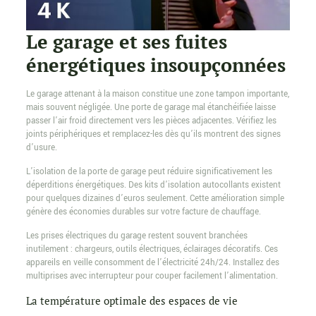
Le garage et ses fuites
énergétiques insoupçonnées
Le garage attenant à la maison constitue une zone tampon importante,
mais souvent négligée. Une porte de garage mal étanchéifiée laisse
passer l’air froid directement vers les pièces adjacentes. Vérifiez les
joints périphériques et remplacez-les dès qu’ils montrent des signes
d’usure.
L’isolation de la porte de garage peut réduire significativement les
déperditions énergétiques. Des kits d’isolation autocollants existent
pour quelques dizaines d’euros seulement. Cette amélioration simple
génère des économies durables sur votre facture de chauffage.
Les prises électriques du garage restent souvent branchées
inutilement : chargeurs, outils électriques, éclairages décoratifs. Ces
appareils en veille consomment de l’électricité 24h/24. Installez des
multiprises avec interrupteur pour couper facilement l’alimentation.
La température optimale des espaces de vie