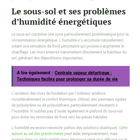
Le sous-sol et ses problèmes
d’humidité énergétiques
Le sous-sol constitue une zone particulièrement problématique pour la
consommation énergétique. L’humidité s’y accumule naturellement,
créant une sensation de froid persistante qui pousse à augmenter le
chauffage. Les murs enterrés transmettent directement la fraîcheur du
sol, générant des déperditions importantes.
A lire également :
Centrale vapeur détartrage :
Techniques faciles pour prolonger sa durée de vie
L’isolation des murs de fondation par l’intérieur améliore
considérablement le confort thermique. Utilisez des panneaux rigides
de polystyrène ou de polyuréthane, particulièrement résistants à
l’humidité. N’oubliez pas d’isoler également le plafond du sous-sol
pour éviter les remontées de froid vers les pièces habitées.
L’humidité excessive nécessite parfois des solutions drastiques.
Cette
astuce au sel des grands-mères
peut aider temporairement, mais
investir dans un déshumidificateur électrique reste plus efficace sur le