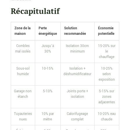
Récapitulatif
Zone de la
Perte
Solution
Économie
maison
énergétique
recommandée
potentielle
Combles
Jusqu’à
Isolation 30cm
15-20% sur
mal isolés
30%
minimum
le
chauffage
Sous-sol
10-15%
Isolation +
10-25%
humide
déshumidificateur
selon
exposition
Garage non
5-10%
Joints porte +
5-15% sur
étanch
isolation
zones
adjacentes
Tuyauteries
10% par
Calorifugeage
10-20% eau
nues
mètre
complet
chaude