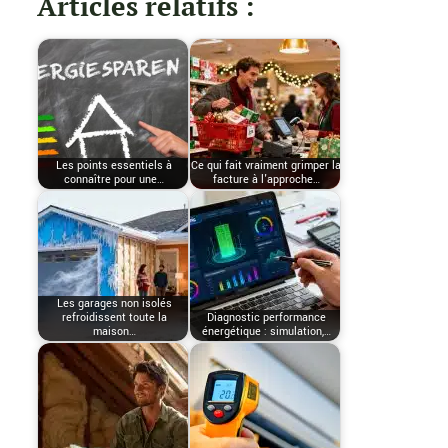
Articles relatifs :
Les points essentiels à
Ce qui fait vraiment grimper la
connaître pour une…
facture à l'approche…
Les garages non isolés
refroidissent toute la
Diagnostic performance
maison…
énergétique : simulation,…