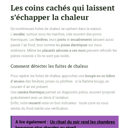
Les coins cachés qui laissent
s’échapper la chaleur
De nombreuses fuites de chaleur se cachent dans la maison.
L’
escalier
, surtout sous les marches, crée souvent des ponts
thermiques. Les
fenêtres
, leurs
joints
et
encadrements
laissent aussi
passer l’air froid, tout comme les
prises électriques
sur murs
extérieurs. Même les
placards adossés à ces murs
peuvent refroidir les
pièces voisines s’ils ne sont pas isolés.
Comment détecter les fuites de chaleur
Pour repérer les fuites de chaleur, approchez une
bougie ou un bâton
d’encens
des fenêtres, prises ou plinthes : si la flamme bouge, un
courant d’air est présent.
Une
caméra thermique
permet un diagnostic précis, souvent proposé
gratuitement avec un devis d’isolation.
Enfin, votre
ressenti
reste un bon indicateur : toute zone où vous
sentez du froid mérite une vérification.
A lire également :
Un rituel du soir rend les chambres
beaucoup plus chaudes au réveil