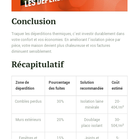
Conclusion
Traquer les déperditions thermiques, c’est investir durablement dans
votre confort et vos économies. En améliorant l’isolation pièce par
pièce, votre maison devient plus chaleureuse et vos factures
diminuent sensiblement.
Récapitulatif
Zone de
Pourcentage
Solution
Coût
déperdition
des fuites
recommandée
estimé
Combles perdus
30%
Isolation laine
20-
minérale
40€/m²
Murs extérieurs
20%
Doublage
30-
placo isolant
50€/m²
Fenêtres et
15%
Joints et
5-