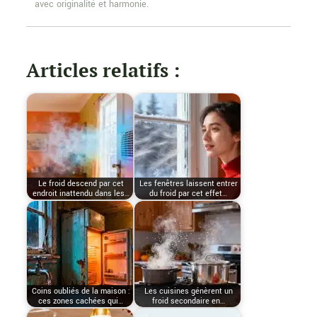
avec originalité et harmonie.
Articles relatifs :
Le froid descend par cet
Les fenêtres laissent entrer
endroit inattendu dans les…
du froid par cet effet…
Coins oubliés de la maison :
Les cuisines génèrent un
ces zones cachées qui…
froid secondaire en…