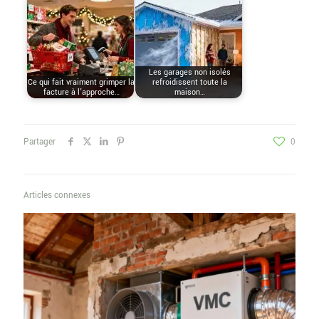
Les garages non isolés
Ce qui fait vraiment grimper la
refroidissent toute la
facture à l'approche…
maison…
Partager
0
Articles connexes