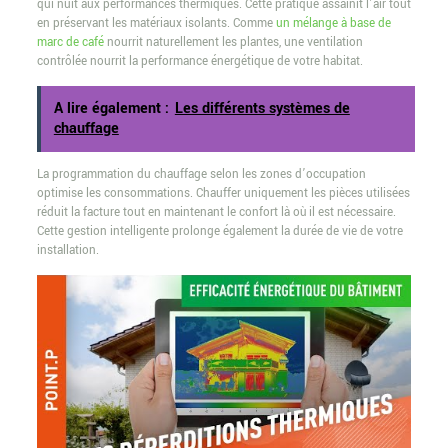
qui nuit aux performances thermiques. Cette pratique assainit l’air tout
en préservant les matériaux isolants. Comme
un mélange à base de
marc de café
nourrit naturellement les plantes, une ventilation
contrôlée nourrit la performance énergétique de votre habitat.
A lire également :
Les différents systèmes de
chauffage
La programmation du chauffage selon les zones d’occupation
optimise les consommations. Chauffer uniquement les pièces utilisées
réduit la facture tout en maintenant le confort là où il est nécessaire.
Cette gestion intelligente prolonge également la durée de vie de votre
installation.