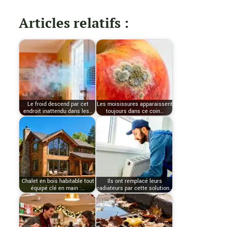
Articles relatifs :
Le froid descend par cet
Les moisissures apparaissent
endroit inattendu dans les…
toujours dans ce coin…
Chalet en bois habitable tout
Ils ont remplacé leurs
équipé clé en main :…
radiateurs par cette solution…