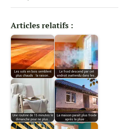
Articles relatifs :
Les sols en bois semblent
Le froid descend par cet
plus chauds : la raison…
endroit inattendu dans les…
Une routine de 15 minutes le
La maison paraît plus froide
dimanche pour ne plus…
après la pluie :…