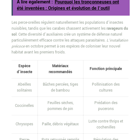
A lire également :
Pourquoi les tronçonneuses ont
été inventées : Origines et évolution de l’outil
Les perce-oreilles régulent naturellement les populations d’insectes
nuisibles, tandis que les carabes chassent activement les
ravageurs du
sol
. Cette diversité d’auxiliaires crée un système de défense naturel
particulièrement efficace contre les attaques parasitaires.
L’installation
précoce
en octobre permet à ces espèces de coloniser leur nouvel
habitat avant les premiers froids.
Espèce
Matériaux
Fonction principale
d’insecte
recommandés
Abeilles
Bûches percées, tiges
Pollinisation des
solitaires
de bambou
cultures
Feuilles sèches,
Prédation des
Coccinelles
pommes de pin
pucerons
Lutte contre thrips et
Chrysopes
Paille, débris végétaux
cochenilles
Perce-
Pots retournés remplis
Régulation des