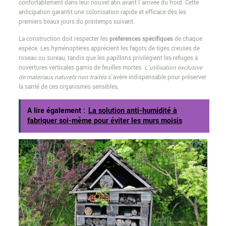
confortablement dans leur nouvel abri avant l’arrivée du froid. Cette
anticipation garantit une colonisation rapide et efficace dès les
premiers beaux jours du printemps suivant.
La construction doit respecter les
préférences spécifiques
de chaque
espèce. Les hyménoptères apprécient les fagots de tiges creuses de
roseau ou sureau, tandis que les papillons privilégient les refuges à
ouvertures verticales garnis de feuilles mortes.
L’utilisation exclusive
de matériaux naturels non traités
s’avère indispensable pour préserver
la santé de ces organismes sensibles.
A lire également :
La solution anti-humidité à
fabriquer soi-même pour éviter les murs moisis