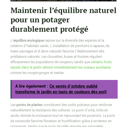
Maintenir l’équilibre naturel
pour un potager
durablement protégé
L’
équilibre écologique
repose sur la diversité des espèces et la
création d’habitats variés. L’installation de perchoirs à rapaces, de
haies sauvages et d’abris naturels favorise l’établissement des
prédateurs naturels. Les chouettes, buses et fouines régulent
efficacement les populations de rongeurs, tandis que
certains fruits
laissés dans le jardin attirent immédiatement les oiseaux auxiliaires
comme les rouges-gorges et merles.
A lire également :
Ce semis d’octobre oublié
transforme le jardin en tapis de couleurs dès avril
Les
purins de plantes
constituent des outils précieux pour renforcer
naturellement la résistance des cultures. Le purin d’ortie, riche en
azote, stimule la croissance tout en repoussant les pucerons. Le purin
de consoude favorise floraison et fructification grâce à sa teneur en
potassium, tandis que le purin de prêle apporte ses propriétés