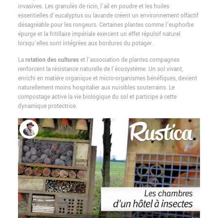
invasives. Les granulés de ricin, l’ail en poudre et les huiles
essentielles d’eucalyptus ou lavande créent un environnement olfactif
désagréable pour les rongeurs. Certaines plantes comme l’euphorbe
épurge et la fritillaire impériale exercent un effet répulsif naturel
lorsqu’elles sont intégrées aux bordures du potager.
La
rotation des cultures
et l’association de plantes compagnes
renforcent la résistance naturelle de l’écosystème. Un sol vivant,
enrichi en matière organique et micro-organismes bénéfiques, devient
naturellement moins hospitalier aux nuisibles souterrains. Le
compostage active la vie biologique du sol et participe à cette
dynamique protectrice.