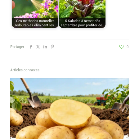
Ces méthodes naturelles
5 Salades à semer dès
redoutables éliminent les…
septembre pour profiter de…
Partager
0
Articles connexes