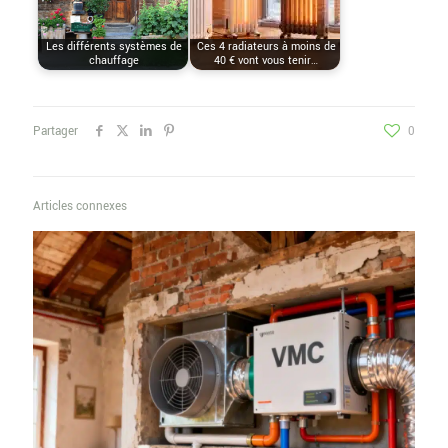
Les différents systèmes de
Ces 4 radiateurs à moins de
chauffage
40 € vont vous tenir…
Partager
0
Articles connexes