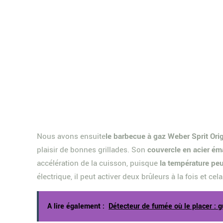
Nous avons ensuite
le barbecue à gaz Weber Sprit Ori
plaisir de bonnes grillades. Son
couvercle en acier éma
accélération de la cuisson, puisque
la température peu
électrique, il peut activer deux brûleurs à la fois et cel
A lire également :
Détecteur de fumée où le placer : g