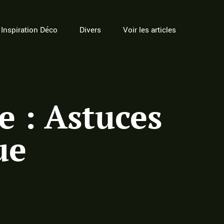
Inspiration Déco
Divers
Voir les articles
 : Astuces
ue