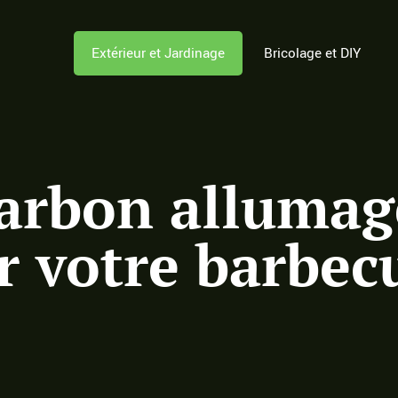
Extérieur et Jardinage
Bricolage et DIY
arbon allumage
r votre barbec