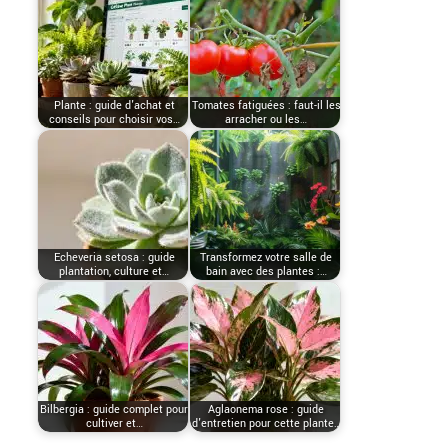
Plante : guide d'achat et
Tomates fatiguées : faut-il les
conseils pour choisir vos…
arracher ou les…
Echeveria setosa : guide
Transformez votre salle de
plantation, culture et…
bain avec des plantes :…
Bilbergia : guide complet pour
Aglaonema rose : guide
cultiver et…
d'entretien pour cette plante…