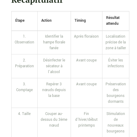
Résultat
Étape
Action
Timing
attendu
1.
Identifier la
Après floraison
Localisation
Observation
hampe florale
précise de la
fanée
zone à tailler
2.
Désinfecter le
Avant coupe
Éviter les
Préparation
sécateur à
infections
l’alcool
3.
Repérer 3
Avant coupe
Préservation
Comptage
nœuds depuis
des
la base
bourgeons
dormants
4. Taille
Couper au-
Fin
Stimulation
dessus du 3ème
d’hiver/début
de
nœud
printemps
nouveaux
bourgeons