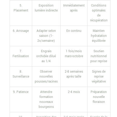
5.
Exposition
Immédiatement
Conditions
Placement
lumière indirecte
après
optimales
de
récupération
6. Arrosage
Adapter selon
En continu
Maintien
saison (1-
hydratation
2x/semaine)
équilibrée
7.
Engrais
1 fois/mois
Soutien
Fertilisation
orchidée dilué
mars-octobre
nutritionnel
au 1/4
pour reprise
8.
Observer
2-8 semaines
Signes de
Surveillance
nouvelles
après taille
reprise
pousses/racines
végétative
9. Patience
Attendre
2-4 mois
Préparation
formation
nouvelle
nouveaux
floraison
bourgeons