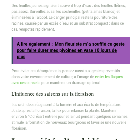
Des feuilles jaunes signalent souvent trop d’eau ; des feuilles flétries,
pas assez. Surveillez aussi les cochenilles (petits amas blancs) et
éliminez-les à l’alcool. Le danger principal reste la pourriture des
racines, causée par un excès d’eau et un substrat compact : dans ce
cas, rempotez rapidement.
A lire également :
Mon fleuriste m’a soufflé ce geste
pour faire durer mes pivoines en vase 10 jours de
plus
Pour éviter ces désagréments, pensez aussi aux gestes préventifs
dans votre environnement de culture, à l’image de
éviter les flaques
avec ces conseils
pour maintenir un drainage optimal.
L’influence des saisons sur la floraison
Les orchidées réagissent à la lumière et aux écarts de température.
Juste après la floraison, taillez pour relancer la plante. Maintenir
environ 5 °C d’écart entre le jour et la nuit pendant quelques semaines
stimule la formation de nouveaux bourgeons et favorise une nouvelle
floraison.