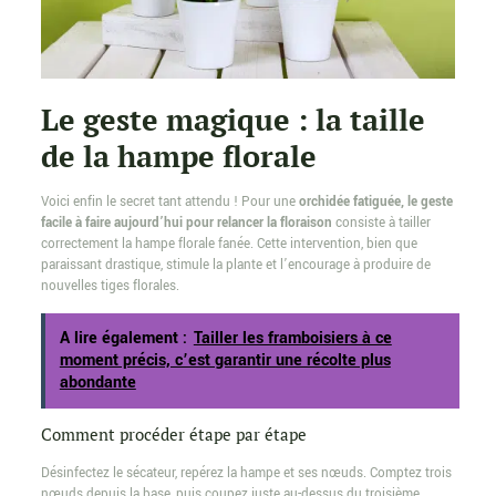
Le geste magique : la taille
de la hampe florale
Voici enfin le secret tant attendu ! Pour une
orchidée fatiguée, le geste
facile à faire aujourd’hui pour relancer la floraison
consiste à tailler
correctement la hampe florale fanée. Cette intervention, bien que
paraissant drastique, stimule la plante et l’encourage à produire de
nouvelles tiges florales.
A lire également :
Tailler les framboisiers à ce
moment précis, c’est garantir une récolte plus
abondante
Comment procéder étape par étape
Désinfectez le sécateur, repérez la hampe et ses nœuds. Comptez trois
nœuds depuis la base, puis coupez juste au-dessus du troisième.