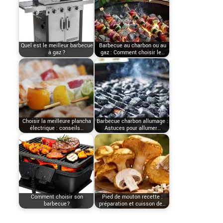
Quel est le meilleur barbecue
Barbecue au charbon ou au
à gaz ?
gaz : Comment choisir le…
Choisir la meilleure plancha
Barbecue charbon allumage :
électrique : conseils…
Astuces pour allumer…
Comment choisir son
Pied de mouton recette :
barbecue?
préparation et cuisson de…