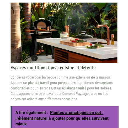
Espaces multifonctions : cuisine et détente
Concevez votre coin barbecue comme une
extension de la maison
.
Ajoutez un
plan de travail
pour préparer les ingrédients, des
assises
confortables
pour les repas, et un
éclairage tamisé
pour les soirées.
Cette approche, mise en avant par Concept Paysager, crée un lieu
polyvalent adapté aux différentes occasions.
A lire également :
Plantes aromatiques en pot :
l'élément naturel à ajouter pour qu'elles survivent
mieux