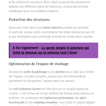
et les résidus de nourriture. Brico Dépôt propose des accessoires
adaptés aux différents types de barbecues, comme des brosses
métalliques pour les modèles à charbon.
Protection des structures
Recouvrez votre abri d’une
bâche étanche
pendant les périodes
d’inactivité. Anima Jardin recommande des toiles résistantes aux UV
et aux intempéries pour prolonger la durée de vie des abris souples.
A lire également :
Le geste simple d’automne qui
évite la mousse sur la pelouse tout l’hiver
Optimisation de l’espace de stockage
Stockez les
outils de jardinage
ou les
bûches
sous l’abri pour libérer
de l’espace. Les abris souples, conçus pour être démontables,
permettent de réorganiser l’espace selon les saisons.
Un
coin barbecue couvert
est bien plus qu’un simple espace de
cuisine : c’est un lieu de vie qui redéfinit les limites entre intérieur et
extérieur. En combinant des
barbecues performants
, des
abris
fonctionnels
et des
matériaux durables
, vous créez un espace adapté