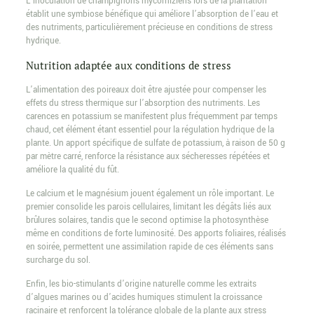
L’inoculation de champignons mycorhiziens lors de la plantation
établit une symbiose bénéfique qui améliore l’absorption de l’eau et
des nutriments, particulièrement précieuse en conditions de stress
hydrique.
Nutrition adaptée aux conditions de stress
L’alimentation des poireaux doit être ajustée pour compenser les
effets du stress thermique sur l’absorption des nutriments. Les
carences en potassium se manifestent plus fréquemment par temps
chaud, cet élément étant essentiel pour la régulation hydrique de la
plante. Un apport spécifique de sulfate de potassium, à raison de 50 g
par mètre carré, renforce la résistance aux sécheresses répétées et
améliore la qualité du fût.
Le calcium et le magnésium jouent également un rôle important. Le
premier consolide les parois cellulaires, limitant les dégâts liés aux
brûlures solaires, tandis que le second optimise la photosynthèse
même en conditions de forte luminosité. Des apports foliaires, réalisés
en soirée, permettent une assimilation rapide de ces éléments sans
surcharge du sol.
Enfin, les bio-stimulants d’origine naturelle comme les extraits
d’algues marines ou d’acides humiques stimulent la croissance
racinaire et renforcent la tolérance globale de la plante aux stress