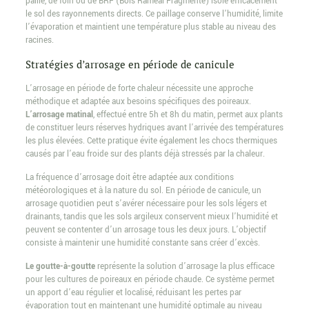
paille, de foin ou de BRF (Bois Raméal Fragmenté) isole efficacement
le sol des rayonnements directs. Ce paillage conserve l’humidité, limite
l’évaporation et maintient une température plus stable au niveau des
racines.
Stratégies d’arrosage en période de canicule
L’arrosage en période de forte chaleur nécessite une approche
méthodique et adaptée aux besoins spécifiques des poireaux.
L’arrosage matinal
, effectué entre 5h et 8h du matin, permet aux plants
de constituer leurs réserves hydriques avant l’arrivée des températures
les plus élevées. Cette pratique évite également les chocs thermiques
causés par l’eau froide sur des plants déjà stressés par la chaleur.
La fréquence d’arrosage doit être adaptée aux conditions
météorologiques et à la nature du sol. En période de canicule, un
arrosage quotidien peut s’avérer nécessaire pour les sols légers et
drainants, tandis que les sols argileux conservent mieux l’humidité et
peuvent se contenter d’un arrosage tous les deux jours. L’objectif
consiste à maintenir une humidité constante sans créer d’excès.
Le goutte-à-goutte
représente la solution d’arrosage la plus efficace
pour les cultures de poireaux en période chaude. Ce système permet
un apport d’eau régulier et localisé, réduisant les pertes par
évaporation tout en maintenant une humidité optimale au niveau