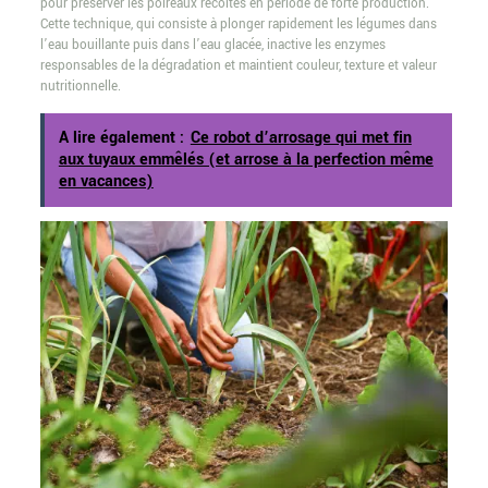
pour préserver les poireaux récoltés en période de forte production.
Cette technique, qui consiste à plonger rapidement les légumes dans
l’eau bouillante puis dans l’eau glacée, inactive les enzymes
responsables de la dégradation et maintient couleur, texture et valeur
nutritionnelle.
A lire également :
Ce robot d’arrosage qui met fin
aux tuyaux emmêlés (et arrose à la perfection même
en vacances)