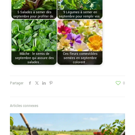
5 Salades à semer dès
9 Légumes à semer en
septembre pour profiter de…
septembre pour remplir vos…
Mâche : le semis de
Ces fleurs comestibles
septembre qui assure des
semées en septembre
salades…
colorent…
Partager
0
Articles connexes