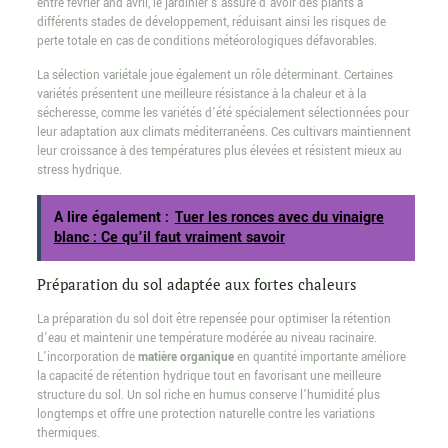
entre février and avril, le jardinier s’assure d’avoir des plants à
différents stades de développement, réduisant ainsi les risques de
perte totale en cas de conditions météorologiques défavorables.
La sélection variétale joue également un rôle déterminant. Certaines
variétés présentent une meilleure résistance à la chaleur et à la
sécheresse, comme les variétés d’été spécialement sélectionnées pour
leur adaptation aux climats méditerranéens. Ces cultivars maintiennent
leur croissance à des températures plus élevées et résistent mieux au
stress hydrique.
A lire également :
Tuer les ronces avec du vinaigre
blanc : Ce qu’il faut vraiment savoir
Préparation du sol adaptée aux fortes chaleurs
La préparation du sol doit être repensée pour optimiser la rétention
d’eau et maintenir une température modérée au niveau racinaire.
L’incorporation de
matière organique
en quantité importante améliore
la capacité de rétention hydrique tout en favorisant une meilleure
structure du sol. Un sol riche en humus conserve l’humidité plus
longtemps et offre une protection naturelle contre les variations
thermiques.