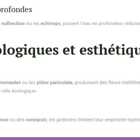
 profondes
s
rudbeckias
ou les
echinops
, puisent l’eau en profondeur, réduis
logiques et esthétiq
monardes
ou les
phlox paniculata
, produisent des fleurs mellifère
 rôle écologique.
usse
ou des
coreopsis
, les jardiniers limitent leur empreinte hydr
.