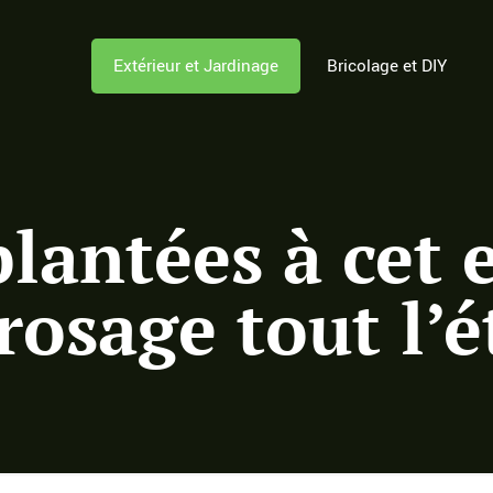
Extérieur et Jardinage
Bricolage et DIY
plantées à cet 
rosage tout l’é