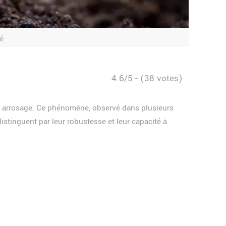
té
4.6/5 - (38 votes)
un arrosage. Ce phénomène, observé dans plusieurs
istinguent par leur robustesse et leur capacité à