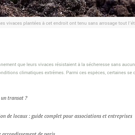
es vivaces plantées à cet endroit ont tenu sans arrosage tout l’é
onnement que leurs vivaces résistaient à la sécheresse sans auc
conditions climatiques extrêmes. Parmi ces espèces, certaines se d
t un transat ?
on de locaux : guide complet pour associations et entreprises
e arrondissement de paris