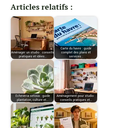
Articles relatifs :
Carte du havre : guide
Aménager un studio : conseils
complet des plans et
pratiques et idées…
services…
Echeveria setosa : guide
Aménagement pour studio :
plantation, culture et…
conseils pratiques et…