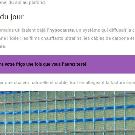
ène, du sol au plafond.
du jour
mains utilisaient déjà l’
hypocauste
, un système qui diffusait la 
 l’idée : les films chauffants ultrafins, les câbles de carbone 
ale
.
ns votre frigo une fois que vous l’aurez testé
r une chaleur naturelle et stable, tout en allégeant la facture éne