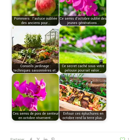
Pommiers : l’astuce oubliée
Ce semis d’octobre oublié des
des anciens pour…
jeunes générations…
Conseils jardinage :
Ce secret caché sous votre
techniques saisonnières et…
pelouse pourrait valoir…
Ces semis de pois de senteur
Enfouir ces épluchures en
en octobre réservent…
octobre rend la terre plus…
Partager
1