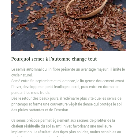
Pourquoi semer à l’automne change tout
Le
semis automnal
du lin fibre présente un avantage majeur : il imite le
cycle naturel.
Semé entre fin septembre et mi-octobre, le lin germe doucement avant
l’hiver, développe un petit feuillage discret, puis entre en dormance
pendant les mois froids.
Dès le retour des beaux jours, il redémarre plus vite que les semis de
printemps et forme une couverture végétale dense qui protège le sol
des pluies battantes et de l’érosion.
Ce semis précoce permet également aux racines de
profiter de la
chaleur résiduelle du sol
avant l’hiver, favorisant une meilleure
implantation. Le résultat : des tiges plus solides, moins sensibles au