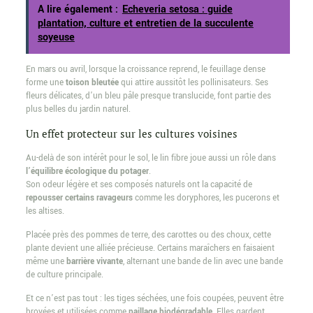
A lire également :
Echeveria setosa : guide
plantation, culture et entretien de la succulente
soyeuse
En mars ou avril, lorsque la croissance reprend, le feuillage dense
forme une
toison bleutée
qui attire aussitôt les pollinisateurs. Ses
fleurs délicates, d’un bleu pâle presque translucide, font partie des
plus belles du jardin naturel.
Un effet protecteur sur les cultures voisines
Au-delà de son intérêt pour le sol, le lin fibre joue aussi un rôle dans
l’équilibre écologique du potager
.
Son odeur légère et ses composés naturels ont la capacité de
repousser certains ravageurs
comme les doryphores, les pucerons et
les altises.
Placée près des pommes de terre, des carottes ou des choux, cette
plante devient une alliée précieuse. Certains maraîchers en faisaient
même une
barrière vivante
, alternant une bande de lin avec une bande
de culture principale.
Et ce n’est pas tout : les tiges séchées, une fois coupées, peuvent être
broyées et utilisées comme
paillage biodégradable
. Elles gardent