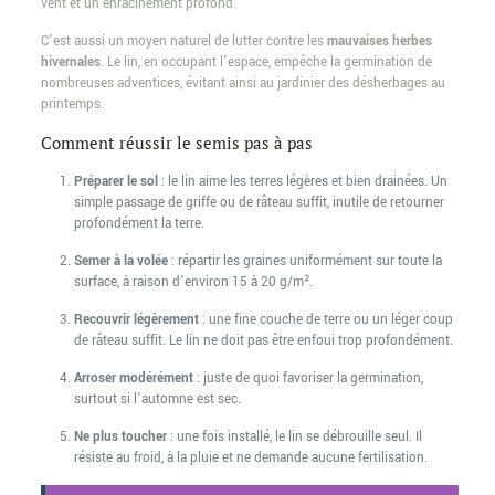
vent et un enracinement profond.
C’est aussi un moyen naturel de lutter contre les
mauvaises herbes
hivernales
. Le lin, en occupant l’espace, empêche la germination de
nombreuses adventices, évitant ainsi au jardinier des désherbages au
printemps.
Comment réussir le semis pas à pas
Préparer le sol
: le lin aime les terres légères et bien drainées. Un
simple passage de griffe ou de râteau suffit, inutile de retourner
profondément la terre.
Semer à la volée
: répartir les graines uniformément sur toute la
surface, à raison d’environ 15 à 20 g/m².
Recouvrir légèrement
: une fine couche de terre ou un léger coup
de râteau suffit. Le lin ne doit pas être enfoui trop profondément.
Arroser modérément
: juste de quoi favoriser la germination,
surtout si l’automne est sec.
Ne plus toucher
: une fois installé, le lin se débrouille seul. Il
résiste au froid, à la pluie et ne demande aucune fertilisation.