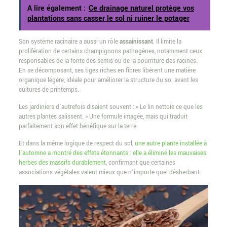
A lire également :
Ce drainage naturel protège vos
plantations sans casser le sol ni ruiner le potager
Son système racinaire a aussi un rôle
assainissant
. Il limite la
prolifération de certains champignons pathogènes, notamment ceux
responsables de la fonte des semis ou de la pourriture des racines.
En se décomposant, ses tiges riches en fibres libèrent une matière
organique légère, idéale pour améliorer la structure du sol avant les
cultures de printemps.
Les jardiniers d’autrefois disaient souvent : « Le lin nettoie ce que les
autres plantes salissent. » Une formule imagée, mais qui traduit
parfaitement son effet bénéfique sur la terre.
Et dans la même logique de respect du sol,
une autre plante installée à
l’automne a montré des effets étonnants : elle a éliminé les mauvaises
herbes des massifs durablement
, confirmant que certaines
associations végétales valent mieux que n’importe quel désherbant.