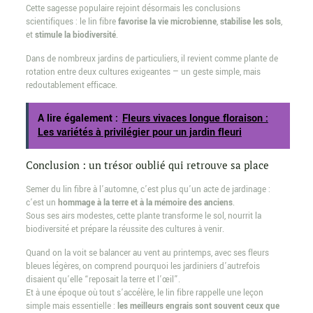
Cette sagesse populaire rejoint désormais les conclusions
scientifiques : le lin fibre
favorise la vie microbienne
,
stabilise les sols
,
et
stimule la biodiversité
.
Dans de nombreux jardins de particuliers, il revient comme plante de
rotation entre deux cultures exigeantes — un geste simple, mais
redoutablement efficace.
A lire également :
Fleurs vivaces longue floraison :
Les variétés à privilégier pour un jardin fleuri
Conclusion : un trésor oublié qui retrouve sa place
Semer du lin fibre à l’automne, c’est plus qu’un acte de jardinage :
c’est un
hommage à la terre et à la mémoire des anciens
.
Sous ses airs modestes, cette plante transforme le sol, nourrit la
biodiversité et prépare la réussite des cultures à venir.
Quand on la voit se balancer au vent au printemps, avec ses fleurs
bleues légères, on comprend pourquoi les jardiniers d’autrefois
disaient qu’elle “reposait la terre et l’œil”.
Et à une époque où tout s’accélère, le lin fibre rappelle une leçon
simple mais essentielle :
les meilleurs engrais sont souvent ceux que