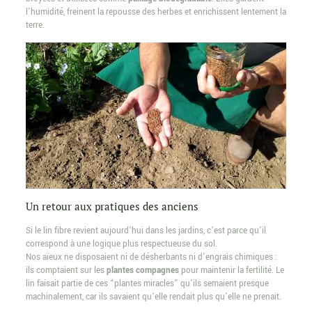
l’humidité, freinent la repousse des herbes et enrichissent lentement la
terre.
Un retour aux pratiques des anciens
Si le lin fibre revient aujourd’hui dans les jardins, c’est parce qu’il
correspond à une logique plus respectueuse du sol.
Nos aïeux ne disposaient ni de désherbants ni d’engrais chimiques :
ils comptaient sur les
plantes compagnes
pour maintenir la fertilité. Le
lin faisait partie de ces “plantes miracles” qu’ils semaient presque
machinalement, car ils savaient qu’elle rendait plus qu’elle ne prenait.