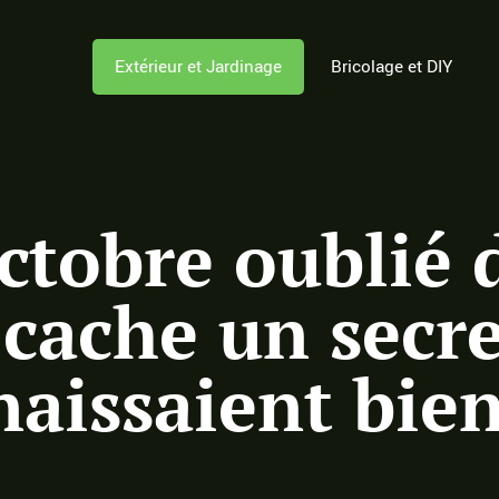
Extérieur et Jardinage
Bricolage et DIY
ctobre oublié 
cache un secre
naissaient bie