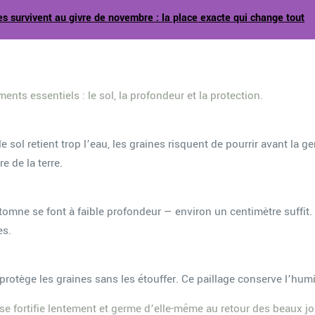
s survivent au givre de novembre : la place exacte qui change tout
nts essentiels : le sol, la profondeur et la protection.
i le sol retient trop l’eau, les graines risquent de pourrir avant l
e de la terre.
ne se font à faible profondeur — environ un centimètre suffit. L’id
es.
rotège les graines sans les étouffer. Ce paillage conserve l’humi
 se fortifie lentement et germe d’elle-même au retour des beaux jo