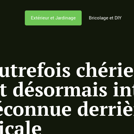
Extérieur et Jardinage
Bricolage et DIY
autrefois chéri
st désormais in
éconnue derriè
icale