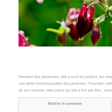
Pendant des décennies, elle a orné les jardins, les mass
une alliée incontournable des jardiniers. Pourtant, cet
de son charme, mais parce qu’elle a fini par être… inte
Montrer le sommaire