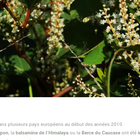
dans plusieurs pays européens au début des années 2010.
apon
, la
balsamine de l’Himalaya
ou la
Berce du Caucase
ont été
i