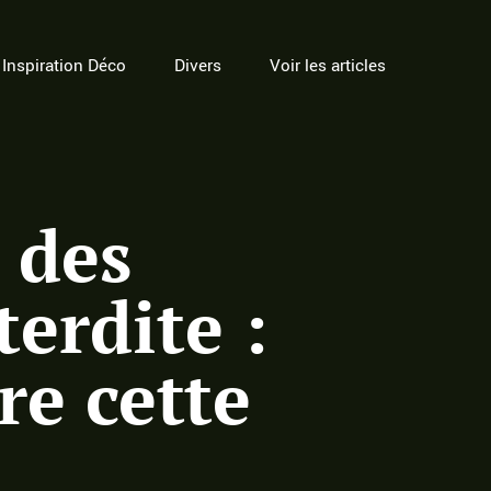
Inspiration Déco
Divers
Voir les articles
e des
terdite :
re cette