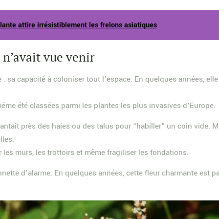
lante attire irrésistiblement les frelons asiatiques
 n’avait vue venir
e : sa capacité à coloniser tout l’espace. En quelques années, elle
même été classées parmi les plantes les plus invasives d’Europe.
lantait près des haies ou des talus pour “habiller” un coin vide. Ma
lles.
les murs, les trottoirs et même fragiliser les fondations.
nnette d’alarme. En quelques années, cette fleur charmante est p