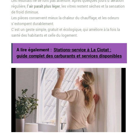
Les résultats ne se font pas attendre. Après quelques jours d’aération
régulière,
l’air paraît plus léger
, les vitres restent sèches et la sensation
de froid diminue.
Les pièces conservent mieux la chaleur du chauffage, et les odeurs
s’estompent durablement.
C’est un geste simple, gratuit et écologique, qui améliore à la fois la
santé des habitants et celle du logement.
A lire également :
Stations-service à La Ciotat :
guide complet des carburants et services disponibles