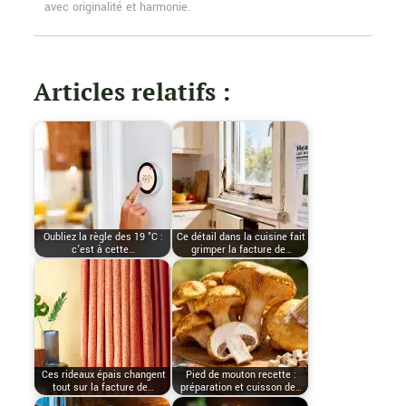
avec originalité et harmonie.
Articles relatifs :
Oubliez la règle des 19 °C :
Ce détail dans la cuisine fait
c’est à cette…
grimper la facture de…
Ces rideaux épais changent
Pied de mouton recette :
tout sur la facture de…
préparation et cuisson de…