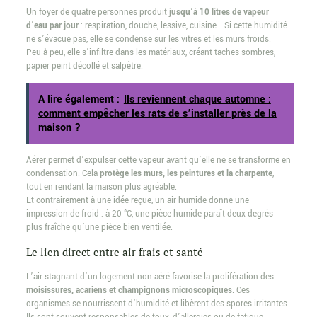
Un foyer de quatre personnes produit
jusqu’à 10 litres de vapeur
d’eau par jour
: respiration, douche, lessive, cuisine… Si cette humidité
ne s’évacue pas, elle se condense sur les vitres et les murs froids.
Peu à peu, elle s’infiltre dans les matériaux, créant taches sombres,
papier peint décollé et salpêtre.
A lire également :
Ils reviennent chaque automne :
comment empêcher les rats de s’installer près de la
maison ?
Aérer permet d’expulser cette vapeur avant qu’elle ne se transforme en
condensation. Cela
protège les murs, les peintures et la charpente
,
tout en rendant la maison plus agréable.
Et contrairement à une idée reçue, un air humide donne une
impression de froid : à 20 °C, une pièce humide paraît deux degrés
plus fraîche qu’une pièce bien ventilée.
Le lien direct entre air frais et santé
L’air stagnant d’un logement non aéré favorise la prolifération des
moisissures, acariens et champignons microscopiques
. Ces
organismes se nourrissent d’humidité et libèrent des spores irritantes.