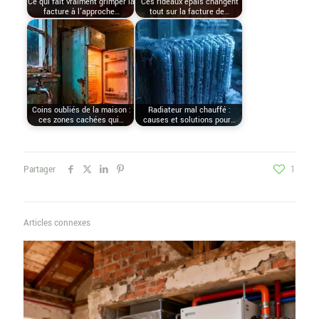
Ce qui fait vraiment grimper la
Ces rideaux épais changent
facture à l'approche…
tout sur la facture de…
Coins oubliés de la maison :
Radiateur mal chauffé :
ces zones cachées qui…
causes et solutions pour…
Partager
1
Articles connexes