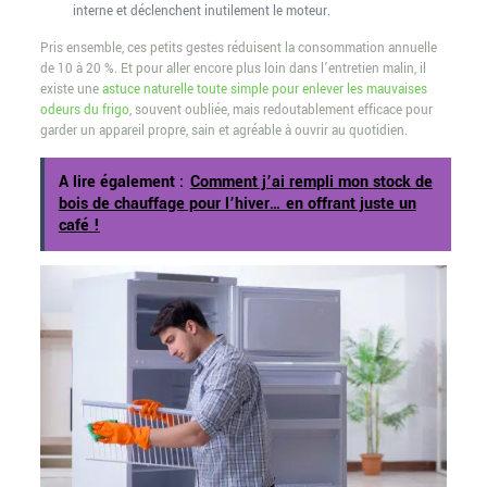
interne et déclenchent inutilement le moteur.
Pris ensemble, ces petits gestes réduisent la consommation annuelle
de 10 à 20 %. Et pour aller encore plus loin dans l’entretien malin, il
existe une
astuce naturelle toute simple pour enlever les mauvaises
odeurs du frigo
, souvent oubliée, mais redoutablement efficace pour
garder un appareil propre, sain et agréable à ouvrir au quotidien.
A lire également :
Comment j’ai rempli mon stock de
bois de chauffage pour l’hiver… en offrant juste un
café !