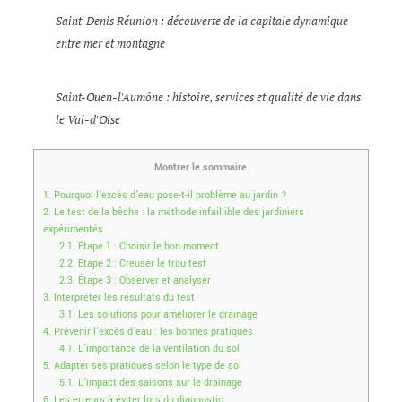
Saint-Denis Réunion : découverte de la capitale dynamique
entre mer et montagne
Saint-Ouen-l'Aumône : histoire, services et qualité de vie dans
le Val-d'Oise
Montrer le sommaire
1.
Pourquoi l’excès d’eau pose-t-il problème au jardin ?
2.
Le test de la bêche : la méthode infaillible des jardiniers
expérimentés
2.1.
Étape 1 : Choisir le bon moment
2.2.
Étape 2 : Creuser le trou test
2.3.
Étape 3 : Observer et analyser
3.
Interpréter les résultats du test
3.1.
Les solutions pour améliorer le drainage
4.
Prévenir l’excès d’eau : les bonnes pratiques
4.1.
L’importance de la ventilation du sol
5.
Adapter ses pratiques selon le type de sol
5.1.
L’impact des saisons sur le drainage
6.
Les erreurs à éviter lors du diagnostic