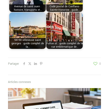
Avenue de saint ouen :
Code postal de Conflans-
histoire, transports et…
Sainte-Honorine : guide…
94190 villeneuve saint
georges : guide complet de
Fulton st : guide complet de la
la…
rue emblématique de…
Partager
0
Articles connexes