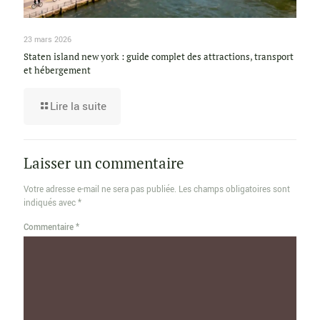
23 mars 2026
Staten island new york : guide complet des attractions, transport
et hébergement
Lire la suite
Laisser un commentaire
Votre adresse e-mail ne sera pas publiée.
Les champs obligatoires sont
indiqués avec
*
Commentaire
*