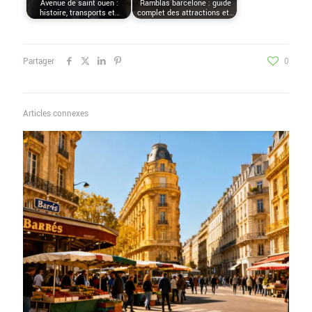
Avenue de saint ouen :
Ramblas barcelone : guide
histoire, transports et…
complet des attractions et…
Partager
0
Articles connexes