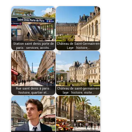
Station saint denis porte de
Château de Saint-Germain-en-
paris : services, accès…
Laye : histoire,…
Rue saint denis à paris :
Château de saint-germain-en-
histoire, quartier et…
laye : histoire, visite…