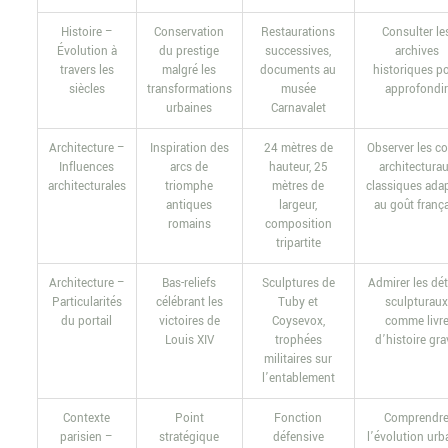
Histoire –
Conservation
Restaurations
Consulter le
Évolution à
du prestige
successives,
archives
travers les
malgré les
documents au
historiques p
siècles
transformations
musée
approfondi
urbaines
Carnavalet
Architecture –
Inspiration des
24 mètres de
Observer les c
Influences
arcs de
hauteur, 25
architectura
architecturales
triomphe
mètres de
classiques ada
antiques
largeur,
au goût franç
romains
composition
tripartite
Architecture –
Bas-reliefs
Sculptures de
Admirer les dét
Particularités
célébrant les
Tuby et
sculpturau
du portail
victoires de
Coysevox,
comme livr
Louis XIV
trophées
d’histoire gra
militaires sur
l’entablement
Contexte
Point
Fonction
Comprendr
parisien –
stratégique
défensive
l’évolution urb