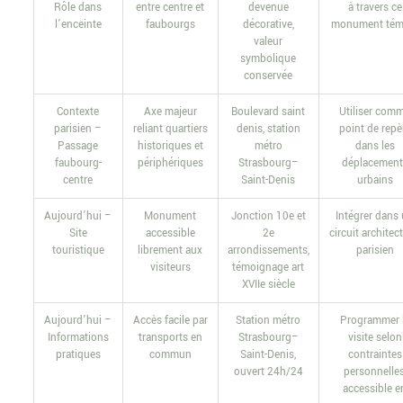
Rôle dans
entre centre et
devenue
à travers ce
l’enceinte
faubourgs
décorative,
monument tém
valeur
symbolique
conservée
Contexte
Axe majeur
Boulevard saint
Utiliser com
parisien –
reliant quartiers
denis, station
point de repè
Passage
historiques et
métro
dans les
faubourg-
périphériques
Strasbourg–
déplacement
centre
Saint-Denis
urbains
Aujourd’hui –
Monument
Jonction 10e et
Intégrer dans
Site
accessible
2e
circuit architec
touristique
librement aux
arrondissements,
parisien
visiteurs
témoignage art
XVIIe siècle
Aujourd’hui –
Accès facile par
Station métro
Programmer 
Informations
transports en
Strasbourg–
visite selon
pratiques
commun
Saint-Denis,
contraintes
ouvert 24h/24
personnelles
accessible e