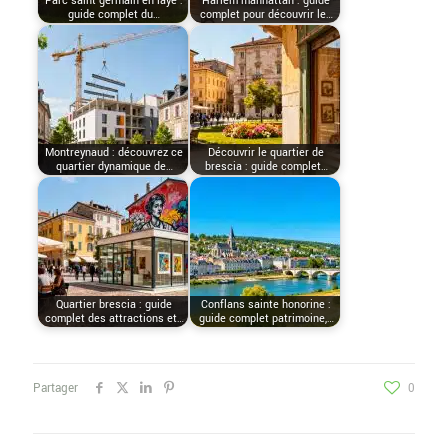
Parc saint germain en laye :
Harlem manhattan : guide
guide complet du…
complet pour découvrir le…
Montreynaud : découvrez ce
Découvrir le quartier de
quartier dynamique de…
brescia : guide complet…
Quartier brescia : guide
Conflans sainte honorine :
complet des attractions et…
guide complet patrimoine,…
Partager
0