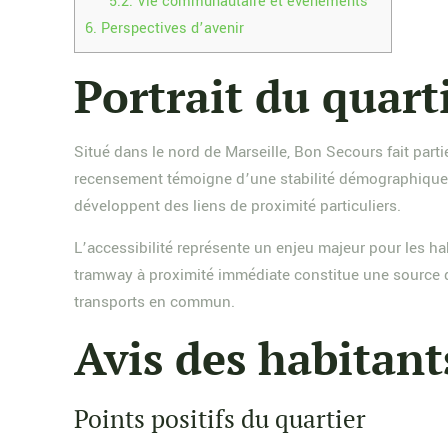
5.2.
Vie communautaire et événements
6.
Perspectives d’avenir
Portrait du quart
Situé dans le nord de Marseille, Bon Secours fait par
recensement témoigne d’une stabilité démographique dep
développent des liens de proximité particuliers.
L’accessibilité représente un enjeu majeur pour les hab
tramway à proximité immédiate constitue une source de
transports en commun.
Avis des habitants
Points positifs du quartier