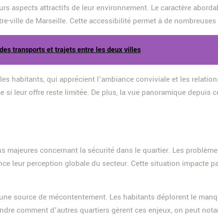
urs aspects attractifs de leur environnement. Le caractère abord
e-ville de Marseille. Cette accessibilité permet à de nombreuses f
des transports et trajets entre les deux villes
t les habitants, qui apprécient l’ambiance conviviale et les relat
si leur offre reste limitée. De plus, la vue panoramique depuis c
s majeures concernant la sécurité dans le quartier. Les problème
ce leur perception globale du secteur. Cette situation impacte par
une source de mécontentement. Les habitants déplorent le manque
rendre comment d’autres quartiers gèrent ces enjeux, on peut no