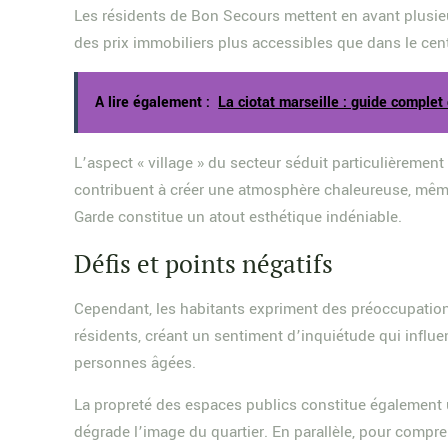
Les résidents de Bon Secours mettent en avant plusie
des prix immobiliers plus accessibles que dans le centr
A lire également :
La ciotat marseille : guide complet 
L’aspect « village » du secteur séduit particulièremen
contribuent à créer une atmosphère chaleureuse, même 
Garde constitue un atout esthétique indéniable.
Défis et points négatifs
Cependant, les habitants expriment des préoccupation
résidents, créant un sentiment d’inquiétude qui influen
personnes âgées.
La propreté des espaces publics constitue également 
dégrade l’image du quartier. En parallèle, pour comp