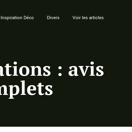
Inspiration Déco
Divers
Voir les articles
ions : avis
mplets