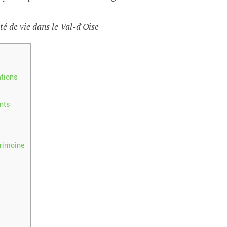
té de vie dans le Val-d'Oise
ations
ants
trimoine