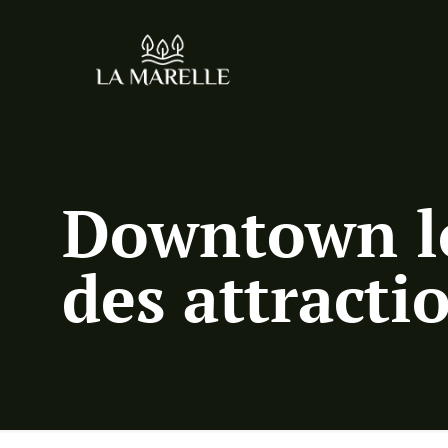
Downtown lo
des attracti