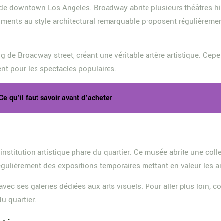
els de downtown Los Angeles. Broadway abrite plusieurs théâtres 
iments au style architectural remarquable proposent régulièremen
ng de Broadway street, créant une véritable artère artistique. Cepe
ent pour les spectacles populaires.
Ce qu’il faut savoir avant d’acheter
titution artistique phare du quartier. Ce musée abrite une colle
égulièrement des expositions temporaires mettant en valeur les ar
 avec ses galeries dédiées aux arts visuels. Pour aller plus loin, 
du quartier.