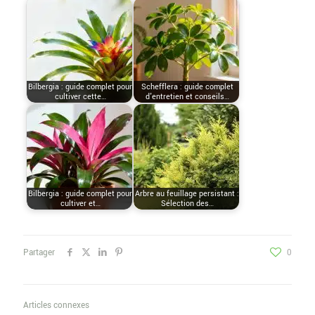
Bilbergia : guide complet pour
Schefflera : guide complet
cultiver cette…
d'entretien et conseils…
Bilbergia : guide complet pour
Arbre au feuillage persistant :
cultiver et…
Sélection des…
Partager
0
Articles connexes