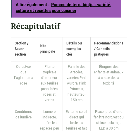
A lire également :
Pomme de terre bintje : variété,
culture et recettes pour cuisiner
Récapitulatif
Section /
Détails ou
Recommandations
Idée
Sous-
exemples
/ Conseils
principale
section
clés
pratiques
Qu’est-ce
Plante
Famille des
Éloigner des
que
tropicale
Aracées,
enfants et animaux
l’aglaonema
d’intérieur
variétés Pink
à cause de sa
rose
aux feuilles
Aurora, Pink
toxicité
panachées
Princess,
roses et
hauteur 20-
vertes
150 cm
Conditions
Lumière
Éviter le soleil
Placer près d’une
de lumière
indirecte,
direct qui
fenêtre nord/est ou
tolère les
brûle les
utiliser éclairage
espaces peu
feuilles et fait
LED à 30 cm