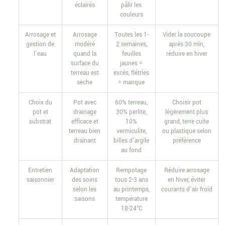
éclairés
pâlir les
couleurs
Arrosage et
Arrosage
Toutes les 1-
Vider la soucoupe
gestion de
modéré
2 semaines,
après 30 min,
l’eau
quand la
feuilles
réduire en hiver
surface du
jaunes =
terreau est
excès, flétries
sèche
= manque
Choix du
Pot avec
60% terreau,
Choisir pot
pot et
drainage
30% perlite,
légèrement plus
substrat
efficace et
10%
grand, terre cuite
terreau bien
vermiculite,
ou plastique selon
drainant
billes d’argile
préférence
au fond
Entretien
Adaptation
Rempotage
Réduire arrosage
saisonnier
des soins
tous 2-3 ans
en hiver, éviter
selon les
au printemps,
courants d’air froid
saisons
température
18-24°C