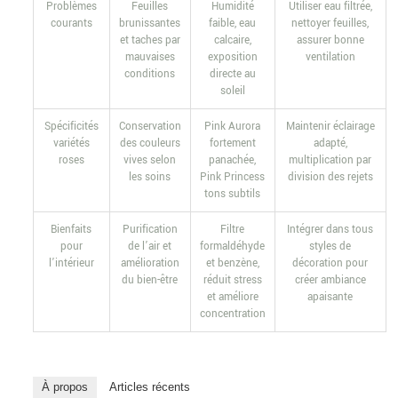
Problèmes
Feuilles
Humidité
Utiliser eau filtrée,
courants
brunissantes
faible, eau
nettoyer feuilles,
et taches par
calcaire,
assurer bonne
mauvaises
exposition
ventilation
conditions
directe au
soleil
Spécificités
Conservation
Pink Aurora
Maintenir éclairage
variétés
des couleurs
fortement
adapté,
roses
vives selon
panachée,
multiplication par
les soins
Pink Princess
division des rejets
tons subtils
Bienfaits
Purification
Filtre
Intégrer dans tous
pour
de l’air et
formaldéhyde
styles de
l’intérieur
amélioration
et benzène,
décoration pour
du bien-être
réduit stress
créer ambiance
et améliore
apaisante
concentration
À propos
Articles récents