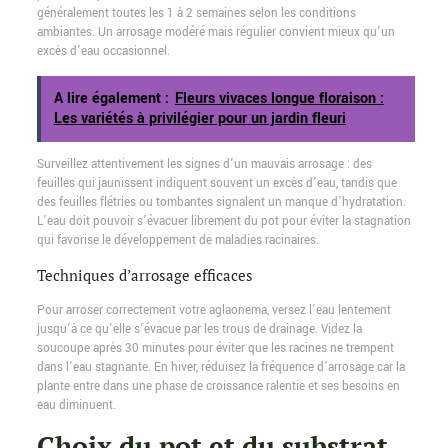
généralement toutes les 1 à 2 semaines selon les conditions
ambiantes. Un arrosage modéré mais régulier convient mieux qu’un
excès d’eau occasionnel.
A lire également :
Fleurs vivaces longue floraison :
Les variétés à privilégier pour un jardin fleuri
Surveillez attentivement les signes d’un mauvais arrosage : des
feuilles qui jaunissent indiquent souvent un excès d’eau, tandis que
des feuilles flétries ou tombantes signalent un manque d’hydratation.
L’eau doit pouvoir s’évacuer librement du pot pour éviter la stagnation
qui favorise le développement de maladies racinaires.
Techniques d’arrosage efficaces
Pour arroser correctement votre aglaonema, versez l’eau lentement
jusqu’à ce qu’elle s’évacue par les trous de drainage. Videz la
soucoupe après 30 minutes pour éviter que les racines ne trempent
dans l’eau stagnante. En hiver, réduisez la fréquence d’arrosage car la
plante entre dans une phase de croissance ralentie et ses besoins en
eau diminuent.
Choix du pot et du substrat