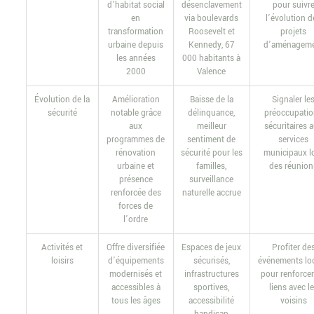
d’habitat social
désenclavement
pour suivr
en
via boulevards
l’évolution d
transformation
Roosevelt et
projets
urbaine depuis
Kennedy, 67
d’aménagem
les années
000 habitants à
2000
Valence
Évolution de la
Amélioration
Baisse de la
Signaler le
sécurité
notable grâce
délinquance,
préoccupati
aux
meilleur
sécuritaires 
programmes de
sentiment de
services
rénovation
sécurité pour les
municipaux l
urbaine et
familles,
des réunion
présence
surveillance
renforcée des
naturelle accrue
forces de
l’ordre
Activités et
Offre diversifiée
Espaces de jeux
Profiter de
loisirs
d’équipements
sécurisés,
événements lo
modernisés et
infrastructures
pour renforcer
accessibles à
sportives,
liens avec l
tous les âges
accessibilité
voisins