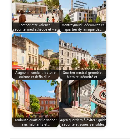
Fontbarlette valence :
Montreynaud : découvrez ce
sécurité, médiathèque et vie…
quartier dynamique de…
Avignon monclar : histoire,
Quartier mistral grenoble :
culture et défis d'un…
histoire, sécurité et…
Toulouse quartier la vache :
Agen quartiers à éviter : guide
avis habitants et…
sécurité et zones sensibles