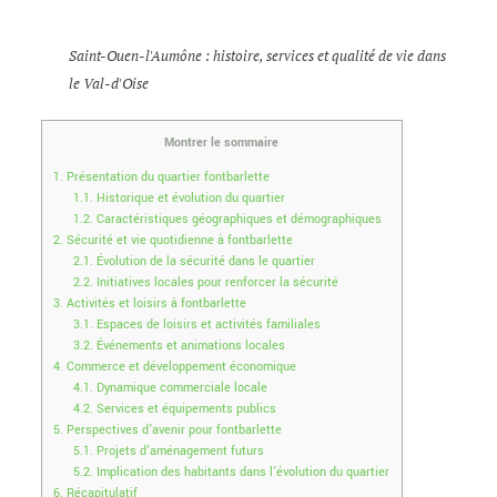
Saint-Ouen-l'Aumône : histoire, services et qualité de vie dans
le Val-d'Oise
Montrer le sommaire
1.
Présentation du quartier fontbarlette
1.1.
Historique et évolution du quartier
1.2.
Caractéristiques géographiques et démographiques
2.
Sécurité et vie quotidienne à fontbarlette
2.1.
Évolution de la sécurité dans le quartier
2.2.
Initiatives locales pour renforcer la sécurité
3.
Activités et loisirs à fontbarlette
3.1.
Espaces de loisirs et activités familiales
3.2.
Événements et animations locales
4.
Commerce et développement économique
4.1.
Dynamique commerciale locale
4.2.
Services et équipements publics
5.
Perspectives d’avenir pour fontbarlette
5.1.
Projets d’aménagement futurs
5.2.
Implication des habitants dans l’évolution du quartier
6.
Récapitulatif