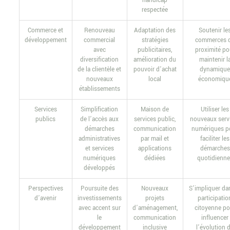
handicap
respectée
Commerce et
Renouveau
Adaptation des
Soutenir le
développement
commercial
stratégies
commerces 
avec
publicitaires,
proximité po
diversification
amélioration du
maintenir l
de la clientèle et
pouvoir d’achat
dynamiqu
nouveaux
local
économiqu
établissements
Services
Simplification
Maison de
Utiliser les
publics
de l’accès aux
services public,
nouveaux serv
démarches
communication
numériques p
administratives
par mail et
faciliter les
et services
applications
démarches
numériques
dédiées
quotidienne
développés
Perspectives
Poursuite des
Nouveaux
S’impliquer da
d’avenir
investissements
projets
participatio
avec accent sur
d’aménagement,
citoyenne po
le
communication
influencer
développement
inclusive
l’évolution 