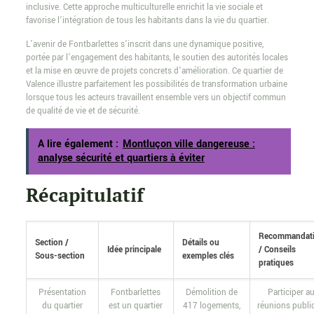
inclusive. Cette approche multiculturelle enrichit la vie sociale et
favorise l’intégration de tous les habitants dans la vie du quartier.
L’avenir de Fontbarlettes s’inscrit dans une dynamique positive,
portée par l’engagement des habitants, le soutien des autorités locales
et la mise en œuvre de projets concrets d’amélioration. Ce quartier de
Valence illustre parfaitement les possibilités de transformation urbaine
lorsque tous les acteurs travaillent ensemble vers un objectif commun
de qualité de vie et de sécurité.
A lire également :
Montluçon ville dangereuse :
analyse sécurité et quartiers à éviter
Récapitulatif
Recommandat
Section /
Détails ou
Idée principale
/ Conseils
Sous-section
exemples clés
pratiques
Présentation
Fontbarlettes
Démolition de
Participer a
du quartier
est un quartier
417 logements,
réunions publi