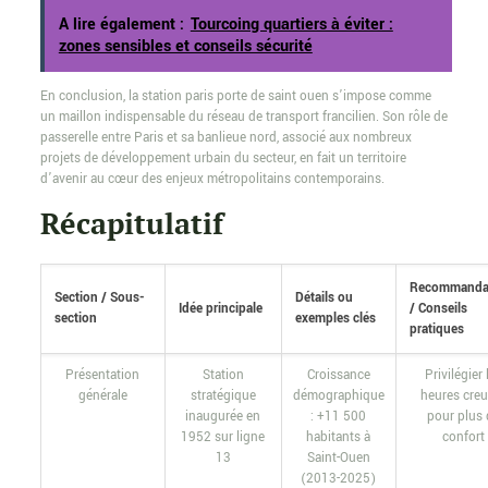
A lire également :
Tourcoing quartiers à éviter :
zones sensibles et conseils sécurité
En conclusion, la station paris porte de saint ouen s’impose comme
un maillon indispensable du réseau de transport francilien. Son rôle de
passerelle entre Paris et sa banlieue nord, associé aux nombreux
projets de développement urbain du secteur, en fait un territoire
d’avenir au cœur des enjeux métropolitains contemporains.
Récapitulatif
Recommanda
Section / Sous-
Détails ou
Idée principale
/ Conseils
section
exemples clés
pratiques
Présentation
Station
Croissance
Privilégier 
générale
stratégique
démographique
heures cre
inaugurée en
: +11 500
pour plus
1952 sur ligne
habitants à
confort
13
Saint-Ouen
(2013-2025)