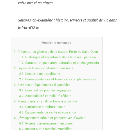
entre mer et montagne
Saint-Ouen-l'Aumône : histoire, services et qualité de vie dans
le Val-d'Oise
Montrer le sommaire
1.
Présentation générale de la station Porte de Saint-Ouen
1.1.
Historique et importance dans le réseau parisien
1.2.
Caractéristiques architecturales et aménagements
2.
Lignes de transport et interconnexions
2.1.
Desserte métropolitaine
2.2.
Correspondances et transports complémentaires
3.
Services et équipements disponibles
3.1.
Commodités pour les voyageurs
3.2.
Accessibilité et mobilité réduite
4.
Points d’intérêt et attractions à proximité
4.1.
Patrimoine et culture locale
4.2.
Équipements de santé et éducation
5.
Développement urbain et perspectives d’avenir
5.1.
Projets d’aménagement en cours
5.2.
Impact sur le marché immobilier