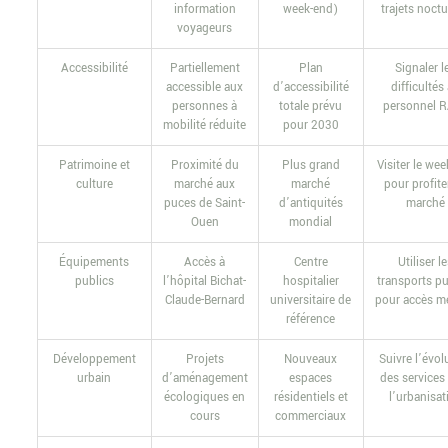
information
week-end)
trajets noct
voyageurs
Accessibilité
Partiellement
Plan
Signaler l
accessible aux
d’accessibilité
difficultés
personnes à
totale prévu
personnel 
mobilité réduite
pour 2030
Patrimoine et
Proximité du
Plus grand
Visiter le we
culture
marché aux
marché
pour profite
puces de Saint-
d’antiquités
marché
Ouen
mondial
Équipements
Accès à
Centre
Utiliser l
publics
l’hôpital Bichat-
hospitalier
transports pu
Claude-Bernard
universitaire de
pour accès m
référence
Développement
Projets
Nouveaux
Suivre l’évol
urbain
d’aménagement
espaces
des services
écologiques en
résidentiels et
l’urbanisat
cours
commerciaux