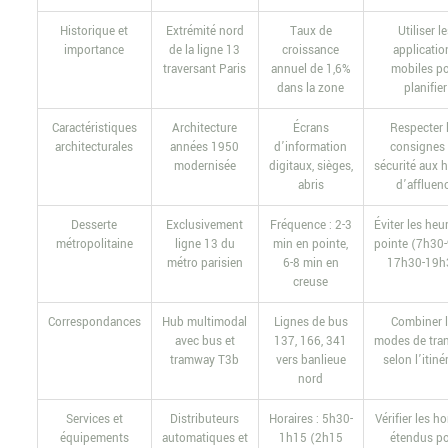
Historique et
Extrémité nord
Taux de
Utiliser l
importance
de la ligne 13
croissance
applicatio
traversant Paris
annuel de 1,6%
mobiles p
dans la zone
planifier
Caractéristiques
Architecture
Écrans
Respecter 
architecturales
années 1950
d’information
consignes
modernisée
digitaux, sièges,
sécurité aux 
abris
d’affluen
Desserte
Exclusivement
Fréquence : 2-3
Éviter les heu
métropolitaine
ligne 13 du
min en pointe,
pointe (7h30
métro parisien
6-8 min en
17h30-19h
creuse
Correspondances
Hub multimodal
Lignes de bus
Combiner 
avec bus et
137, 166, 341
modes de tra
tramway T3b
vers banlieue
selon l’itiné
nord
Services et
Distributeurs
Horaires : 5h30-
Vérifier les ho
équipements
automatiques et
1h15 (2h15
étendus p