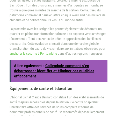
pour les visiteurs et les habitants. Le célèbre marché aux puces de
Saint-Ouen, l’un des plus grands marchés d’antiquités au monde, se
trouve à quelques minutes de marche de la station. Ce haut lieu du
patrimoine commercial parisien attire chaque week-end des milliers de
chineurs et de collectionneurs venus du monde entier.
La proximité avec les Batignolles permet également de découvrir un
quartier en pleine transformation urbaine. Les espaces verts aménagés
récemment offrent des zones de détente appréciées des familles et
des sportifs. Cette évolution s’inscrit dans une démarche globale
d’amélioration du cadre de vie, similaire aux initiatives observées pour
améliorer la sécurité à Fontbarlette
dans d’autres régions françaises.
A lire également :
Collembole comment s'en
débarrasser : Identifier et éliminer ces nuisibles
efficacement
Équipements de santé et éducation
L’hôpital Bichat-Claude-Bernard constitue l’un des établissements de
santé majeurs accessibles depuis la station. Ce centre hospitalier
universitaire offre des services de soins complets et forme de
nombreux professionnels de santé. Sa renommée dépasse largement