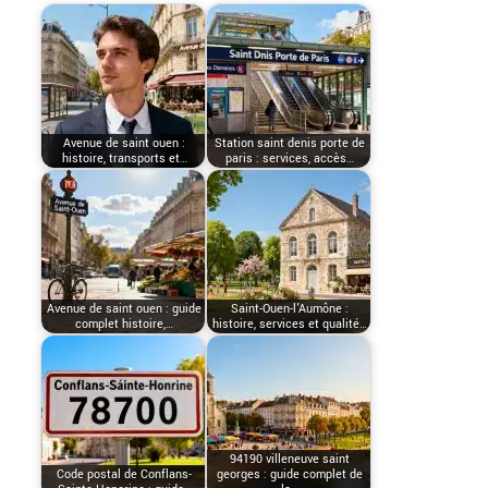
Avenue de saint ouen :
Station saint denis porte de
histoire, transports et…
paris : services, accès…
Avenue de saint ouen : guide
Saint-Ouen-l'Aumône :
complet histoire,…
histoire, services et qualité…
94190 villeneuve saint
Code postal de Conflans-
georges : guide complet de